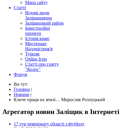
Мапа сайту
Статті
Відомі люди
Заліщанщини
Заліщицький район
Інвестиційні
проекти
Історія краю
Мистецьке
Наддністров'я
Туризм
Online Ігри
Статті про газету
"Колос"
Форум
Ви тут:
Головна
|
Новини
|
Кличе праця на землі… Мирослав Розлуцький
Агрегатор новин Заліщик в Інтернеті
17 тур чемпіонату області з футболу