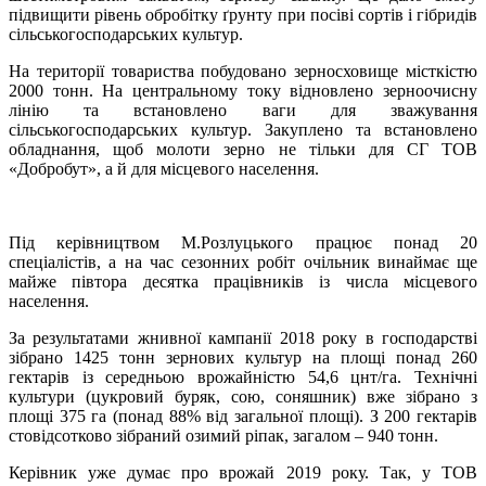
підвищити рівень обробітку ґрунту при посіві сортів і гібридів
сільськогосподарських культур.
На території товариства побудовано зерносховище місткістю
2000 тонн. На центральному току відновлено зерноочисну
лінію та встановлено ваги для зважування
сільськогосподарських культур. Закуплено та встановлено
обладнання, щоб молоти зерно не тільки для СГ ТОВ
«Добробут», а й для місцевого населення.
Під керівництвом М.Розлуцького працює понад 20
спеціалістів, а на час сезонних робіт очільник винаймає ще
майже півтора десятка працівників із числа місцевого
населення.
За результатами жнивної кампанії 2018 року в господарстві
зібрано 1425 тонн зернових культур на площі понад 260
гектарів із середньою врожайністю 54,6 цнт/га. Технічні
культури (цукровий буряк, сою, соняшник) вже зібрано з
площі 375 га (понад 88% від загальної площі). З 200 гектарів
стовідсотково зібраний озимий ріпак, загалом – 940 тонн.
Керівник уже думає про врожай 2019 року. Так, у ТОВ