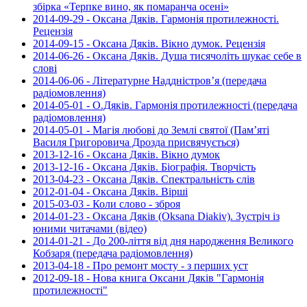
збірка «Терпке вино, як помаранча осені»
2014-09-29 - Оксана Дяків. Гармонія протилежності.
Рецензія
2014-09-15 - Оксана Дяків. Вікно думок. Рецензія
2014-06-26 - Оксана Дяків. Душа тисячоліть шукає себе в
слові
2014-06-06 - Літературне Наддністров’я (передача
радіомовлення)
2014-05-01 - О.Дяків. Гармонія протилежності (передача
радіомовлення)
2014-05-01 - Магія любові до Землі святої (Пам’яті
Василя Григоровича Дрозда присвячується)
2013-12-16 - Оксана Дяків. Вікно думок
2013-12-16 - Оксана Дяків. Біографія. Творчість
2013-04-23 - Оксана Дяків. Спектральність слів
2012-01-04 - Оксана Дяків. Вірші
2015-03-03 - Коли слово - зброя
2014-01-23 - Оксана Дяків (Oksana Diakiv). Зустріч із
юними читачами (відео)
2014-01-21 - До 200-ліття від дня народження Великого
Кобзаря (передача радіомовлення)
2013-04-18 - Про ремонт мосту - з перших уст
2012-09-18 - Нова книга Оксани Дяків "Гармонія
протилежності"