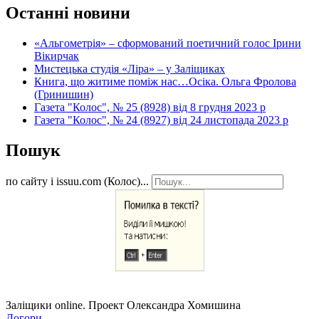
Останні новини
«Альгометрія» – сформований поетичний голос Ірини
Вікирчак
Мистецька студія «Ліра» – у Заліщиках
Книга, що житиме поміж нас…Осіка. Ольга Фролова
(Гринишин)
Газета "Колос", № 25 (8928) від 8 грудня 2023 р
Газета "Колос", № 24 (8927) від 24 листопада 2023 р
Пошук
по сайту і issuu.com (Колос)...
Заліщики online. Проект Олександра Хомишина
Догори