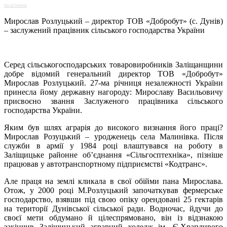
Social buttons
Мирослав Розлуцький ­– директор ТОВ «Добробут» (с. Дунів)
– заслужений працівник сільського господарства України
Серед сільськогосподарських товаровиробників Заліщанщини
добре відомий генеральний директор ТОВ «Добробут»
Мирослав Розлуцький. 27-ма річниця незалежності України
принесла йому державну нагороду: Мирославу Васильовичу
присвоєно звання Заслуженого працівника сільського
господарства України.
Яким був шлях аграрія до високого визнання його праці?
Мирослав Розуцький – уродженець села Малинівка. Після
служби в армії у 1984 році влаштувався на роботу в
Заліщицьке районне об’єднання «Сільгосптехніка», пізніше
працював у автотранспортному підприємстві «Кодтранс».
Але праця на землі кликала в свої обійми пана Мирослава.
Отож, у 2000 році М.Розлуцький започаткував фермерське
господарство, взявши під свою опіку орендовані 25 гектарів
на території Дунівської сільської ради. Водночас, йдучи до
своєї мети обдумано й цілеспрямовано, він із відзнакою
закінчив Заліщицький аграрний коледж ім. Є.Храпливого