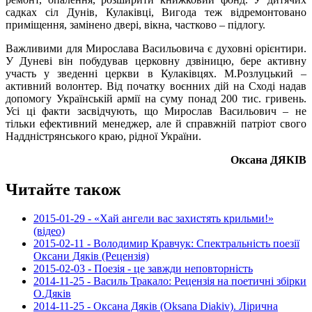
садках сіл Дунів, Кулаківці, Вигода теж відремонтовано
приміщення, замінено двері, вікна, частково – підлогу.
Важливими для Мирослава Васильовича є духовні орієнтири.
У Дуневі він побудував церковну дзвіницю, бере активну
участь у зведенні церкви в Кулаківцях. М.Розлуцький –
активний волонтер. Від початку воєнних дій на Сході надав
допомогу Українській армії на суму понад 200 тис. гривень.
Усі ці факти засвідчують, що Мирослав Васильович – не
тільки ефективний менеджер, але й справжній патріот свого
Наддністрянського краю, рідної України.
Оксана ДЯКІВ
Читайте також
2015-01-29 - «Хай ангели вас захистять крильми!»
(відео)
2015-02-11 - Володимир Кравчук: Спектральність поезії
Оксани Дяків (Рецензія)
2015-02-03 - Поезія - це завжди неповторність
2014-11-25 - Василь Тракало: Рецензія на поетичні збірки
О.Дяків
2014-11-25 - Оксана Дяків (Oksana Diakiv). Лірична