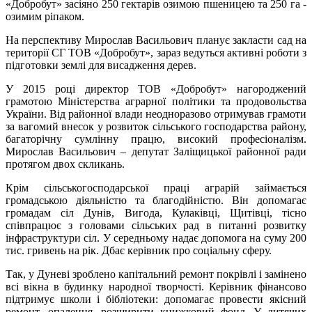
«Добробут» засіяно 250 гектарів озимою пшеницею та 250 га -
озимим ріпаком.
На перспективу Мирослав Васильович планує закласти сад на
території СГ ТОВ «Добробут», зараз ведуться активні роботи з
підготовки землі для висадження дерев.
У 2015 році директор ТОВ «Добробут» нагороджений
грамотою Міністерства аграрної політики та продовольства
України. Від районної влади неодноразово отримував грамоти
за вагомий внесок у розвиток сільського господарства району,
багаторічну сумлінну працю, високий професіоналізм.
Мирослав Васильович – депутат Заліщицької районної ради
протягом двох скликань.
Крім сільськогосподарської праці аграрій займається
громадською діяльністю та благодійністю. Він допомагає
громадам сіл Дунів, Вигода, Кулаківці, Щитівці, тісно
співпрацює з головами сільських рад в питанні розвитку
інфраструктури сіл. У середньому надає допомога на суму 200
тис. гривень на рік. Дбає керівник про соціальну сферу.
Так, у Дуневі зроблено капітальний ремонт покрівлі і замінено
всі вікна в будинку народної творчості. Керівник фінансово
підтримує школи і бібліотеки: допомагає провести якісний
ремонт, опалення, розширити книжковий фонд. У дитячих