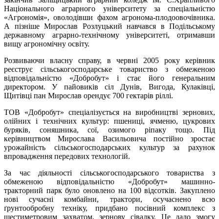
Національного аграрного університету за спеціальністю
«Агрономія», оволодівши фахом агронома-плодоовочівника.
А пізніше Мирослав Розлуцький навчався в Подільському
державному аграрно-технічному університеті, отримавши
вищу агрономічну освіту.
Розвиваючи власну справу, в червні 2005 року керівник
реєструє сільськогосподарське товариство з обмеженою
відповідальністю «Добробут» і стає його генеральним
директором. У пайовиків сіл Дунів, Вигода, Кулаківці,
Щитівці пан Мирослав орендує 700 гектарів ріллі.
ТОВ «Добробут» спеціалізується на виробництві зернових,
олійних і технічних культур: пшениці, ячменю, цукрових
буряків, соняшника, сої, озимого ріпаку тощо. Під
керівництвом Мирослава Васильовича постійно зростає
урожайність сільськогосподарських культур за рахунок
впровадження передових технологій.
За час діяльності сільськогосподарського товариства з
обмеженою відповідальністю «Добробут» машинно-
тракторний парк було оновлено на 100 відсотків. Закуплено
нові сучасні комбайни, трактори, осучаснено всю
ґрунтообробну техніку, придбано посівний комплекс з
шестиметровим захватом, зернову сівалку. Це дало змогу