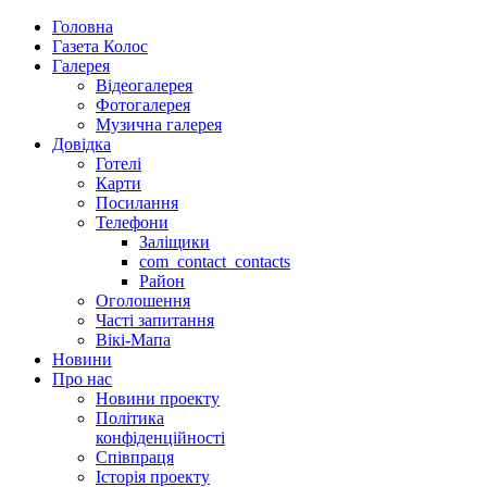
Головна
Газета Колос
Галерея
Відеогалерея
Фотогалерея
Музична галерея
Довідка
Готелі
Карти
Посилання
Телефони
Заліщики
com_contact_contacts
Район
Оголошення
Часті запитання
Вікі-Мапа
Новини
Про нас
Новини проекту
Політика
конфіденційності
Співпраця
Історія проекту