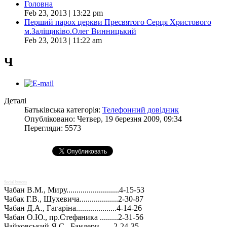
Головна
Feb 23, 2013 | 13:22 pm
Перший парох церкви Пресвятого Серця Христового
м.Заліщиківо.Олег Винницький
Feb 23, 2013 | 11:22 am
Ч
Деталі
Батьківська категорія:
Телефонний довідник
Опубліковано: Четвер, 19 березня 2009, 09:34
Перегляди: 5573
Social buttons
Чабан В.М., Миру..........................4-15-53
Чабак Г.В., Шухевича...................2-30-87
Чабан Д.А., Гагаріна....................4-14-26
Чабан О.Ю., пр.Стефаника .........2-31-56
Чайковський Я.С., Бандери ......2-24-35