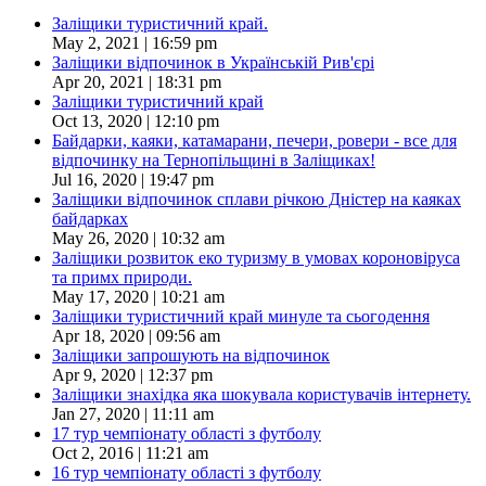
Заліщики туристичний край.
May 2, 2021 | 16:59 pm
Заліщики відпочинок в Українській Рив'єрі
Apr 20, 2021 | 18:31 pm
Заліщики туристичний край
Oct 13, 2020 | 12:10 pm
Байдарки, каяки, катамарани, печери, ровери - все для
відпочинку на Тернопільщині в Заліщиках!
Jul 16, 2020 | 19:47 pm
Заліщики відпочинок сплави річкою Дністер на каяках
байдарках
May 26, 2020 | 10:32 am
Заліщики розвиток еко туризму в умовах короновіруса
та примх природи.
May 17, 2020 | 10:21 am
Заліщики туристичний край минуле та сьогодення
Apr 18, 2020 | 09:56 am
Заліщики запрошують на відпочинок
Apr 9, 2020 | 12:37 pm
Заліщики знахідка яка шокувала користувачів інтернету.
Jan 27, 2020 | 11:11 am
17 тур чемпіонату області з футболу
Oct 2, 2016 | 11:21 am
16 тур чемпіонату області з футболу