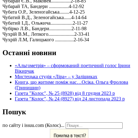
Чубарай Є.В., Маковея................2-18-85
Чубарай ТА, Бандери ................4-12-92
Чубата О.Р., Зеленогайська........4-12-25
Чубатий В.Д., Зеленогайська......4-14-64
Чубатий І.Д., Ольжича..................2-11-27
Чубірко Л.В., Бандери..................2-11-98
Чухрій В.М., Лепкого.....................2-33-41
Чухрій Л.М, Галицького ...............2-16-34
Останні новини
«Альгометрія» – сформований поетичний голос Ірини
Вікирчак
Мистецька студія «Ліра» – у Заліщиках
Книга, що житиме поміж нас…Осіка. Ольга Фролова
(Гринишин)
Газета "Колос", № 25 (8928) від 8 грудня 2023 р
Газета "Колос", № 24 (8927) від 24 листопада 2023 р
Пошук
по сайту і issuu.com (Колос)...