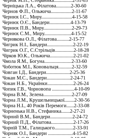
Чернік М.П., Стефаника...............2-31-63
Черніцька Л.А., Філатова............2-30-60
Чернов Ф.П., Ольжича.................2-11-67
Чернюх І.С., Миру.........................4-15-58
Чернюх О.Є., Бандери.................4-13-79
Чернюх П.В., Миру.......................2-29-73
Чернюх С.М., Миру......................4-15-52
Чернякова О.Л., Філатова..........2-15-77
Чигрик Н.І., Бандери.....................2-22-19
Чигрик О.Г., С.Стрільців...............2-18-28
Чірков Ю.К., Ольжича...................2-21-02
Чмола Я.М., Богуна......................2-33-60
Чоботюк М.І., Коновальця...........2-32-59
Човган І.Д., Бандери...................2-25-36
Чокан М.С., Бандери...................2-24-71
Чокан Н.Б., Українки.....................2-26-24
Чопик Г.В., Чорновопа ..................4-10-09
Чорна В.М., Зелена.......................2-27-09
Чорна Л.М., Крушельницької........2-30-56
Чорна Н.І., 40 Років Перемоги......2-33-08
Чорненька Н.В., Стефаника.......2-27-21
Чорний В.М., Бандери..................2-24-72
Чорний П.Д., Філатова..................2-17-26
Чорній Т.М., Галицького...............2-33-91
Чорняк О.І., Бандери ....................4-15-82