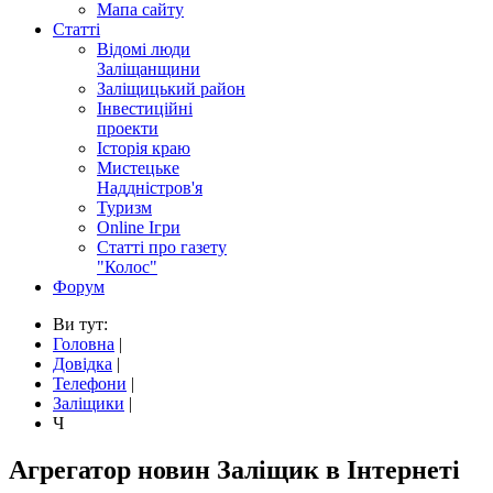
Мапа сайту
Статті
Відомі люди
Заліщанщини
Заліщицький район
Інвестиційні
проекти
Історія краю
Мистецьке
Наддністров'я
Туризм
Online Ігри
Статті про газету
"Колос"
Форум
Ви тут:
Головна
|
Довідка
|
Телефони
|
Заліщики
|
Ч
Агрегатор новин Заліщик в Інтернеті