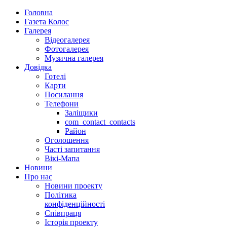
Головна
Газета Колос
Галерея
Відеогалерея
Фотогалерея
Музична галерея
Довідка
Готелі
Карти
Посилання
Телефони
Заліщики
com_contact_contacts
Район
Оголошення
Часті запитання
Вікі-Мапа
Новини
Про нас
Новини проекту
Політика
конфіденційності
Співпраця
Історія проекту