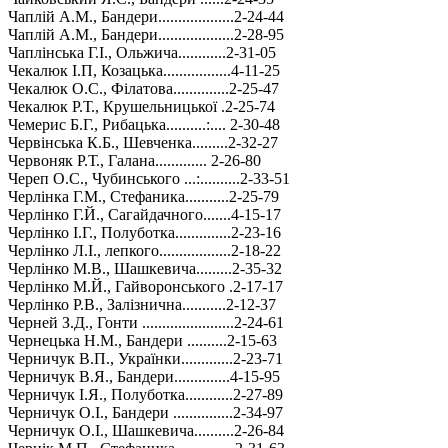
Чаплій А.М., Бандери...................2-24-44
Чаплій А.М., Бандери...................2-28-95
Чаплінська Г.І., Ольжича............2-31-05
Чекалюк І.П, Козацька.................4-11-25
Чекалюк О.С., Філатова..............2-25-47
Чекалюк Р.Т., Крушельницької .2-25-74
Чемерис Б.Г., Рибацька..........:.... 2-30-48
Червінська К.Б., Шевченка.........2-32-27
Червоняк Р.Т., Галана............. 2-26-80
Череп О.С., Чубинського ...:..........2-33-51
Черлінка Г.М., Стефаника...........2-25-79
Черлінко Г.Й., Сагайдачного.......4-15-17
Черлінко І.Г., Полуботка..............2-23-16
Черлінко Л.І., лепкого..................2-18-22
Черлінко М.В., Шашкевича.........2-35-32
Черлінко М.Й., Гайворонського .2-17-17
Черлінко Р.В., Залізнична...........2-12-37
Черней З.Д., Гонти .......................2-24-61
Чернецька Н.М., Бандери ..........2-15-63
Черничук В.П., Українки.............2-23-71
Черничук В.Я., Бандери..............4-15-95
Черничук І.Я., Полуботка............2-27-89
Черничук О.І., Бандери ...............2-34-97
Черничук О.І., Шашкевича..........2-26-84