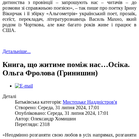
дитинства з провінції – запрошують нас – читачів – до
розмови зі справжньою поезією», – так пише про поетку Ірину
Вікирчак і її збірку «Альгометрія» український поет, прозаїк,
есеїст, перекладач, літературознавець Василь Махно, який
родом із Чорткова, але вже багато років живе і працює в
США.
Детальніше...
Книга, що житиме поміж нас…Осіка.
Ольга Фролова (Гринишин)
Деталі
Батьківська категорія:
Мистецьке Наддністров'я
Створено: Середа, 31 липня 2024, 17:01
Опубліковано: Середа, 31 липня 2024, 17:01
Автор: Олександр Хомишин
Перегляди: 2318
«Неодмінно розганяти свою любов в усіх напрямах, розганяти