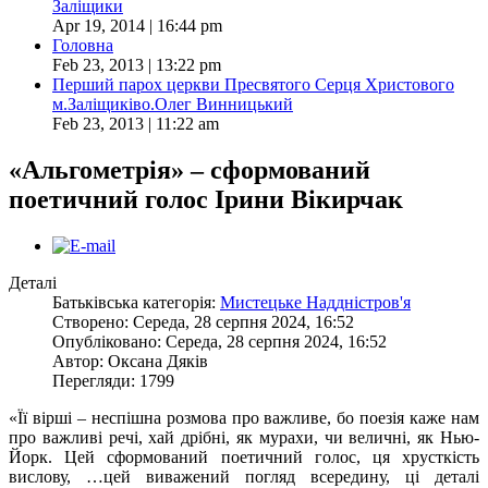
Заліщики
Apr 19, 2014 | 16:44 pm
Головна
Feb 23, 2013 | 13:22 pm
Перший парох церкви Пресвятого Серця Христового
м.Заліщиківо.Олег Винницький
Feb 23, 2013 | 11:22 am
«Альгометрія» – сформований
поетичний голос Ірини Вікирчак
Деталі
Батьківська категорія:
Мистецьке Наддністров'я
Створено: Середа, 28 серпня 2024, 16:52
Опубліковано: Середа, 28 серпня 2024, 16:52
Автор: Оксана Дяків
Перегляди: 1799
«Її вірші – неспішна розмова про важливе, бо поезія каже нам
про важливі речі, хай дрібні, як мурахи, чи величні, як Нью-
Йорк. Цей сформований поетичний голос, ця хрусткість
вислову, …цей виважений погляд всередину, ці деталі