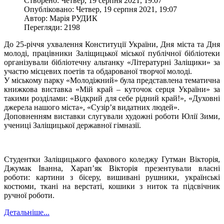
Створено: Четвер, 19 серпня 2021, 19:07
Опубліковано: Четвер, 19 серпня 2021, 19:07
Автор: Марія РУДИК
Перегляди: 2198
До 25-річчя ухвалення Конституції України, Дня міста та Дня
молоді, працівники Заліщицької міської публічної бібліотеки
організували бібліотечну альтанку «Літературні Заліщики» за
участю місцевих поетів та обдарованої творчої молоді.
У міському парку «Молодіжний» була представлена тематична
книжкова виставка «Мій край – куточок серця України» за
такими розділами: «Відкрий для себе рідний край!», «Духовні
джерела нашого міста», «Сузір’я видатних людей».
Доповненням виставки слугували художні роботи Юлії Зими,
учениці Заліщицької державної гімназії.
Студентки Заліщицького фахового коледжу Гутман Вікторія,
Джумак Іванна, Харап’як Вікторія презентували власні
роботи: картини з бісеру, вишивані рушники, українські
костюми, ткані на верстаті, кошики з ниток та підсвічник
ручної роботи.
Детальніше...