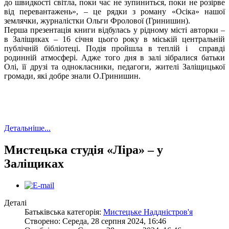
до швидкості світла, поки час не зупиниться, поки не розірве
від перевантажень», – це рядки з роману «Осіка» нашої
землячки, журналістки Ольги Фролової (Гринишин).
Перша презентація книги відбулась у рідному місті авторки –
в Заліщиках – 16 січня цього року в міській центральній
публічній бібліотеці. Подія пройшла в теплій і справді
родинній атмосфері. Адже того дня в залі зібралися батьки
Олі, її друзі та однокласники, педагоги, жителі Заліщицької
громади, які добре знали О.Гринишин.
Детальніше...
Мистецька студія «Ліра» – у
Заліщиках
Деталі
Батьківська категорія:
Мистецьке Наддністров'я
Створено: Середа, 28 серпня 2024, 16:46