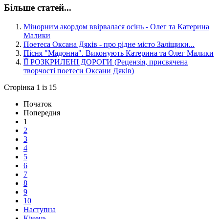
Більше статей...
Мінорним акордом ввірвалася осінь - Олег та Катерина
Малики
Поетеса Оксана Дяків - про рідне місто Заліщики...
Пісня "Мадонна". Виконують Катерина та Олег Малики
ЇЇ РОЗКРИЛЕНІ ДОРОГИ (Рецензія, присвячена
творчості поетеси Оксани Дяків)
Сторінка 1 із 15
Початок
Попередня
1
2
3
4
5
6
7
8
9
10
Наступна
Кінець