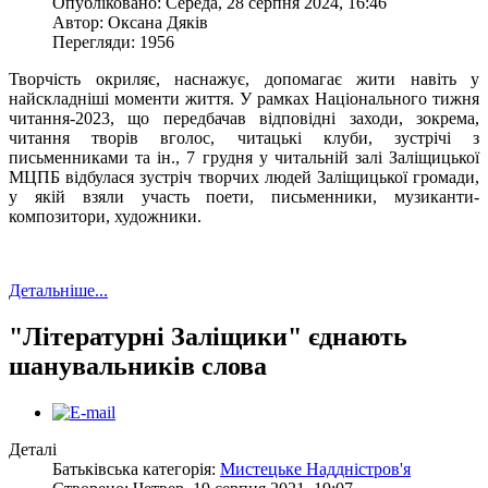
Опубліковано: Середа, 28 серпня 2024, 16:46
Автор: Оксана Дяків
Перегляди: 1956
Творчість окриляє, наснажує, допомагає жити навіть у
найскладніші моменти життя. У рамках Національного тижня
читання-2023, що передбачав відповідні заходи, зокрема,
читання творів вголос, читацькі клуби, зустрічі з
письменниками та ін., 7 грудня у читальній залі Заліщицької
МЦПБ відбулася зустріч творчих людей Заліщицької громади,
у якій взяли участь поети, письменники, музиканти-
композитори, художники.
Детальніше...
"Літературні Заліщики" єднають
шанувальників слова
Деталі
Батьківська категорія:
Мистецьке Наддністров'я