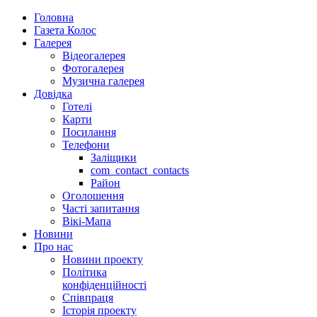
Головна
Газета Колос
Галерея
Відеогалерея
Фотогалерея
Музична галерея
Довідка
Готелі
Карти
Посилання
Телефони
Заліщики
com_contact_contacts
Район
Оголошення
Часті запитання
Вікі-Мапа
Новини
Про нас
Новини проекту
Політика
конфіденційності
Співпраця
Історія проекту