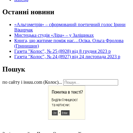
Останні новини
«Альгометрія» – сформований поетичний голос Ірини
Вікирчак
Мистецька студія «Ліра» – у Заліщиках
Книга, що житиме поміж нас…Осіка. Ольга Фролова
(Гринишин)
Газета "Колос", № 25 (8928) від 8 грудня 2023 р
Газета "Колос", № 24 (8927) від 24 листопада 2023 р
Пошук
по сайту і issuu.com (Колос)...