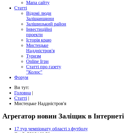
Мапа сайту
Статті
Відомі люди
Заліщанщини
Заліщицький район
Інвестиційні
проекти
Історія краю
Мистецьке
Наддністров'я
Туризм
Online Ігри
Статті про газету
"Колос"
Форум
Ви тут:
Головна
|
Статті
|
Мистецьке Наддністров'я
Агрегатор новин Заліщик в Інтернеті
17 тур чемпіонату області з футболу