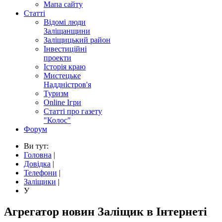
Мапа сайту
Статті
Відомі люди
Заліщанщини
Заліщицький район
Інвестиційні
проекти
Історія краю
Мистецьке
Наддністров'я
Туризм
Online Ігри
Статті про газету
"Колос"
Форум
Ви тут:
Головна
|
Довідка
|
Телефони
|
Заліщики
|
У
Агрегатор новин Заліщик в Інтернеті