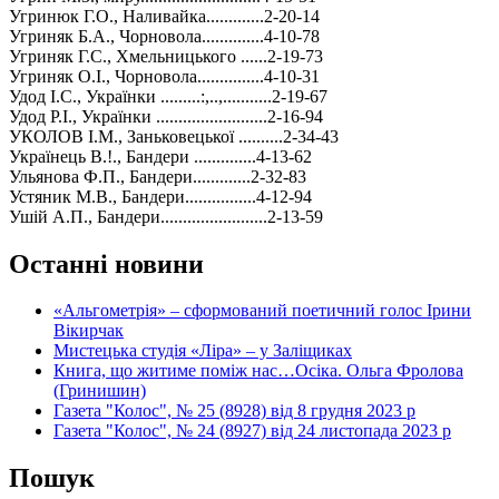
Угринюк Г.О., Наливайка.............2-20-14
Угриняк Б.А., Чорновола..............4-10-78
Угриняк Г.С., Хмельницького ......2-19-73
Угриняк О.І., Чорновола...............4-10-31
Удод І.С., Українки .........:,..,...........2-19-67
Удод Р.І., Українки .........................2-16-94
УКОЛОВ І.М., Заньковецької ..........2-34-43
Українець В.!., Бандери ..............4-13-62
Ульянова Ф.П., Бандери.............2-32-83
Устяник М.В., Бандери................4-12-94
Ушій А.П., Бандери........................2-13-59
Останні новини
«Альгометрія» – сформований поетичний голос Ірини
Вікирчак
Мистецька студія «Ліра» – у Заліщиках
Книга, що житиме поміж нас…Осіка. Ольга Фролова
(Гринишин)
Газета "Колос", № 25 (8928) від 8 грудня 2023 р
Газета "Колос", № 24 (8927) від 24 листопада 2023 р
Пошук