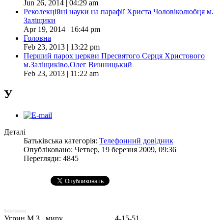
Jun 26, 2014 | 04:29 am
Реколекційні науки на парафії Христа Чоловіколюбця м.
Заліщики
Apr 19, 2014 | 16:44 pm
Головна
Feb 23, 2013 | 13:22 pm
Перший парох церкви Пресвятого Серця Христового
м.Заліщиківо.Олег Винницький
Feb 23, 2013 | 11:22 am
У
Деталі
Батьківська категорія:
Телефонний довідник
Опубліковано: Четвер, 19 березня 2009, 09:36
Перегляди: 4845
Social buttons
Угрин М.З., миру...........................4-15-51