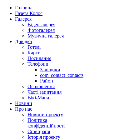
Головна
Газета Колос
Галерея
Відеогалерея
Фотогалерея
Музична галерея
Довідка
Готелі
Карти
Посилання
Телефони
Заліщики
com_contact_contacts
Район
Оголошення
Часті запитання
Вікі-Мапа
Новини
Про нас
Новини проекту
Політика
конфіденційності
Співпраця
Історія проекту