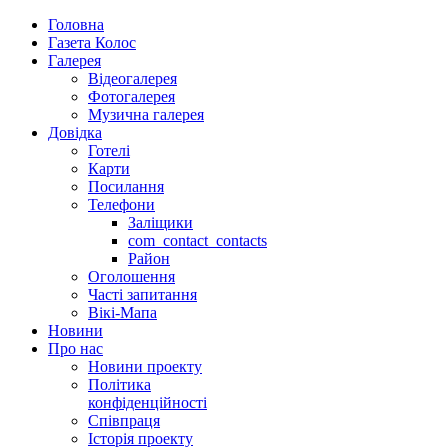
Головна
Газета Колос
Галерея
Відеогалерея
Фотогалерея
Музична галерея
Довідка
Готелі
Карти
Посилання
Телефони
Заліщики
com_contact_contacts
Район
Оголошення
Часті запитання
Вікі-Мапа
Новини
Про нас
Новини проекту
Політика
конфіденційності
Співпраця
Історія проекту