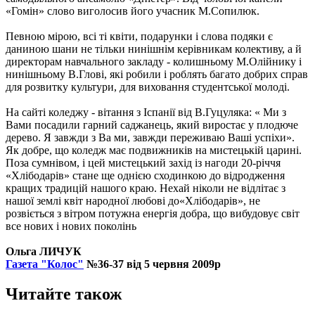
«Гомін» слово виголосив його учасник М.Сопилюк.
Певною мірою, всі ті квіти, подарунки і слова подяки є
даниною шани не тільки нинішнім керівникам колективу, а й
директорам навчального закладу - колишньому М.Олійнику і
нинішньому В.Глові, які робили і роблять багато добрих справ
для розвитку культури, для виховання студентської молоді.
На сайті коледжу - вітання з Іспанії від В.Гуцуляка: « Ми з
Вами посадили гарний саджанець, який виростає у плодюче
дерево. Я завжди з Ва ми, завжди переживаю Ваші успіхи».
Як добре, що коледж має подвижників на мистецькій царині.
Поза сумнівом, і цей мистецький захід із нагоди 20-річчя
«Хлібодарів» стане ще однією сходинкою до відродження
кращих традицій нашого краю. Нехай ніколи не відлітає з
нашої землі квіт народної любові до«Хлібодарів», не
розвіється з вітром потужна енергія добра, що вибудовує світ
все нових і нових поколінь
Ольга ЛИЧУК
Газета "Колос"
№36-37 від 5 червня 2009р
Читайте також