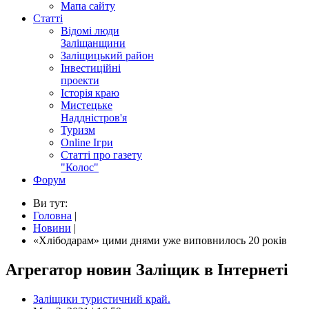
Мапа сайту
Статті
Відомі люди
Заліщанщини
Заліщицький район
Інвестиційні
проекти
Історія краю
Мистецьке
Наддністров'я
Туризм
Online Ігри
Статті про газету
"Колос"
Форум
Ви тут:
Головна
|
Новини
|
«Хлібодарам» цими днями уже виповнилось 20 років
Агрегатор новин Заліщик в Інтернеті
Заліщики туристичний край.