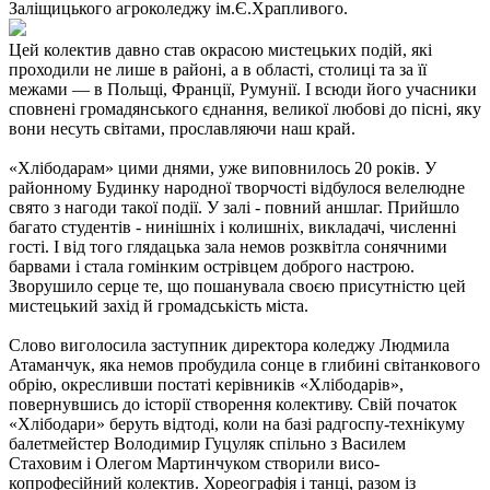
Заліщицького агроколеджу ім.Є.Храпливого.
Цей колектив давно став окрасою мистецьких подій, які
проходили не лише в районі, а в області, столиці та за її
межами — в Польщі, Франції, Румунії. І всюди його учасники
сповнені громадянського єднання, великої любові до пісні, яку
вони несуть світами, прославляючи наш край.
«Хлібодарам» цими днями, уже виповнилось 20 років. У
районному Будинку народної творчості відбулося велелюдне
свято з нагоди такої події. У залі - повний аншлаг. Прийшло
багато студентів - нинішніх і колишніх, викладачі, численні
гості. І від того глядацька зала немов розквітла сонячними
барвами і стала гомінким острівцем доброго настрою.
Зворушило серце те, що пошанувала своєю присутністю цей
мистецький захід й громадськість міста.
Слово виголосила заступник директора коледжу Людмила
Атаманчук, яка немов пробудила сонце в глибині світанкового
обрію, окресливши постаті керівників «Хлібодарів»,
повернувшись до історії створення колективу. Свій початок
«Хлібодари» беруть відтоді, коли на базі радгоспу-технікуму
балетмейстер Володимир Гуцуляк спільно з Василем
Стаховим і Олегом Мартинчуком створили висо-
копрофесійний колектив. Хореографія і танці, разом із