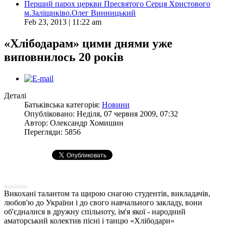
Перший парох церкви Пресвятого Серця Христового
м.Заліщиківо.Олег Винницький
Feb 23, 2013 | 11:22 am
«Хлібодарам» цими днями уже
виповнилось 20 років
Деталі
Батьківська категорія:
Новини
Опубліковано: Неділя, 07 червня 2009, 07:32
Автор:
Олександр Хомишин
Перегляди: 5856
Social buttons
Викохані талантом та щирою снагою студентів, викладачів,
любов'ю до України і до свого навчального закладу, вони
об'єдналися в дружну спільноту, ім'я якої - народний
аматорський колектив пісні і танцю «Хлібодари»