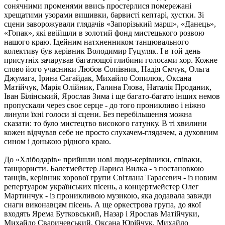
сонячними променями ввись простерлися помережані
хрещатими узорами вишивки, барвисті кептарі, хустки. Зі
сцени заворожували глядачів «Запорізький марш», «Данець»,
«Гопак», які ввійшли в золотий фонд мистецького розвою
нашого краю. Ідейним натхненником танцювального
колективу був керівник Володимир Гуцуляк. І в той день
присутніх зачарував багатющої глибини голосами хор. Кожне
слово його учасники Любов Сопівник, Надія Ємчук, Ольга
Джумага, Ірина Сагайдак, Михайло Сопилюк, Оксана
Матійчук, Марія Олійник, Галина Глова, Наталія Проданик,
Іван Білінський, Ярослав Зима і ще багато-багато інших немов
пропускали через своє серце - до того проникливо і ніжно
линули їхні голоси зі сцени. Без перебільшення можна
сказати: то було мистецтво високого гатунку. В ті хвилини
кожен відчував себе не просто слухачем-глядачем, а духовним
сином і донькою рідного краю.
До «Хлібодарів» прийшли нові люди-керівники, співаки,
танцюристи. Балетмейстер Лариса Вилка - з постановкою
танців, керівник хорової групи Світлана Тарасевич - із новим
репертуаром українських пісень, а концертмейстер Олег
Мартинчук - із проникливою музикою, яка додавала завжди
снаги виконавцям пісень. А ще оркестрова група, до якої
входять Ярема Бутковський, Назар і Ярослав Матійчуки,
Михайло Сваричевський, Оксана Юрійчук, Михайло