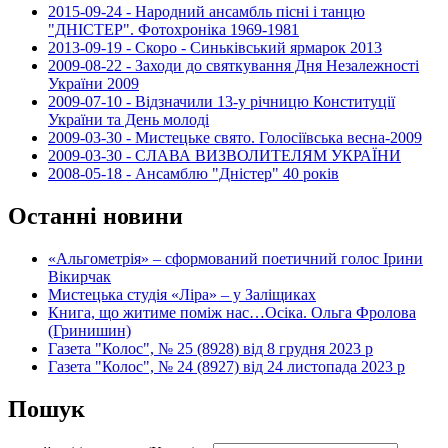
2015-09-24 - Народний ансамбль пісні і танцю
"ДНІСТЕР". Фотохроніка 1969-1981
2013-09-19 - Скоро - Синьківський ярмарок 2013
2009-08-22 - Заходи до святкування Дня Незалежності
України 2009
2009-07-10 - Відзначили 13-у річницю Конституції
України та День молоді
2009-03-30 - Мистецьке свято. Голосіївська весна-2009
2009-03-30 - СЛАВА ВИЗВОЛИТЕЛЯМ УКРАЇНИ
2008-05-18 - Ансамблю "Дністер" 40 років
Останні новини
«Альгометрія» – сформований поетичний голос Ірини
Вікирчак
Мистецька студія «Ліра» – у Заліщиках
Книга, що житиме поміж нас…Осіка. Ольга Фролова
(Гринишин)
Газета "Колос", № 25 (8928) від 8 грудня 2023 р
Газета "Колос", № 24 (8927) від 24 листопада 2023 р
Пошук