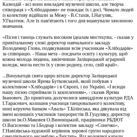
Казнодій - всі вони викладачі музичної школи, але творча
співпраця з «Хлібодарами» не покидає їх і досі. Чимало людей
із колективу відійшли за Межу - В.Стахів, І.Нагуляк,
У.Гвалтюк. Але їх пам'ятають і того дня вшанували хвилиною
мовчання.
«Пісня і танець служать високим ідеалам мистецтва, - сказав у
привітальному слові директор навчального закладу
Володимир Глова, подякувавши всім учасникам «Хлібодарів»
за співпрацю. - Наша мета - поєднати освіту і культуру, щоб
кожна молода людина, закінчивши Заліщицький аграрний
коледж, могла нести їх у свою родину, село, свій край».
...Винуватців свята щиро вітали директор Заліщицької
музичної школи Ярема Бутковський, який побував з
колективом «Хлібодарів» і в Європі, і по Україні. «І всюди
нашу пісню сприймали із захопленням», - сказав Ярема
Іванович. До привітань долучилися заввідділом культури РДА
І.Тарасевич, колишня учасниця танцювального колективу,
нині керуюча банком «Аваль» Т.Білінська, яка дякувала від
імені колишніх учасників танцюристів В.Гуцуляку, директор
школи ім.О.Маковея О.Винницький, працівники РБДЮТ
О.Василенко та І.Боднар і колектив закладу «Сонечко»,
Г.Навізівська-художній керівник хорової групи народного
самодіяльного ансамблю «Дністер». Від чоловічої капели