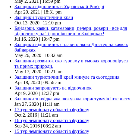
May 2, 2021 | 16:59 pm
Заліщики відпочинок в Українській Рив'єрі
Apr 20, 2021 | 18:31 pm
Заліщики туристичний край
Oct 13, 2020 | 12:10 pm
Байдарки, каяки, катамарани, печери, ровери - все для
відпочинку на Тернопільщині в Заліщиках!
Jul 16, 2020 | 19:47 pm
Заліщики відпочинок сплави річкою Дністер на каяках
байдарках
May 26, 2020 | 10:32 am
Заліщики розвиток еко туризму в умовах короновіруса
та примх природи.
May 17, 2020 | 10:21 am
Заліщики туристичний край минуле та сьогодення
Apr 18, 2020 | 09:56 am
Заліщики запрошують на відпочинок
Apr 9, 2020 | 12:37 pm
Заліщики знахідка яка шокувала користувачів інтернету.
Jan 27, 2020 | 11:11 am
17 тур чемпіонату області з футболу
Oct 2, 2016 | 11:21 am
16 тур чемпіонату області з футболу
Sep 24, 2016 | 08:22 am
15 тур чемпіонату області з футболу