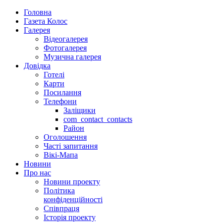
Головна
Газета Колос
Галерея
Відеогалерея
Фотогалерея
Музична галерея
Довідка
Готелі
Карти
Посилання
Телефони
Заліщики
com_contact_contacts
Район
Оголошення
Часті запитання
Вікі-Мапа
Новини
Про нас
Новини проекту
Політика
конфіденційності
Співпраця
Історія проекту