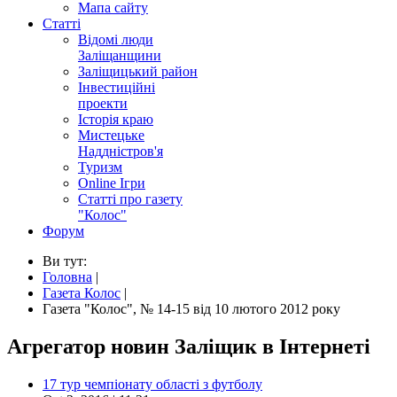
Мапа сайту
Статті
Відомі люди
Заліщанщини
Заліщицький район
Інвестиційні
проекти
Історія краю
Мистецьке
Наддністров'я
Туризм
Online Ігри
Статті про газету
"Колос"
Форум
Ви тут:
Головна
|
Газета Колос
|
Газета "Колос", № 14-15 від 10 лютого 2012 року
Агрегатор новин Заліщик в Інтернеті
17 тур чемпіонату області з футболу