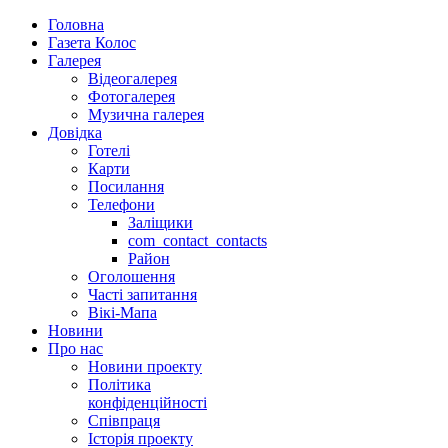
Головна
Газета Колос
Галерея
Відеогалерея
Фотогалерея
Музична галерея
Довідка
Готелі
Карти
Посилання
Телефони
Заліщики
com_contact_contacts
Район
Оголошення
Часті запитання
Вікі-Мапа
Новини
Про нас
Новини проекту
Політика
конфіденційності
Співпраця
Історія проекту