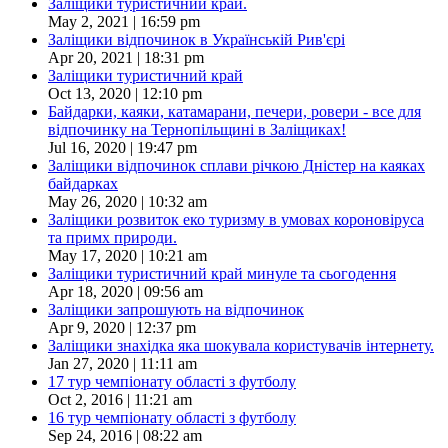
Заліщики туристичний край.
May 2, 2021 | 16:59 pm
Заліщики відпочинок в Українській Рив'єрі
Apr 20, 2021 | 18:31 pm
Заліщики туристичний край
Oct 13, 2020 | 12:10 pm
Байдарки, каяки, катамарани, печери, ровери - все для
відпочинку на Тернопільщині в Заліщиках!
Jul 16, 2020 | 19:47 pm
Заліщики відпочинок сплави річкою Дністер на каяках
байдарках
May 26, 2020 | 10:32 am
Заліщики розвиток еко туризму в умовах короновіруса
та примх природи.
May 17, 2020 | 10:21 am
Заліщики туристичний край минуле та сьогодення
Apr 18, 2020 | 09:56 am
Заліщики запрошують на відпочинок
Apr 9, 2020 | 12:37 pm
Заліщики знахідка яка шокувала користувачів інтернету.
Jan 27, 2020 | 11:11 am
17 тур чемпіонату області з футболу
Oct 2, 2016 | 11:21 am
16 тур чемпіонату області з футболу
Sep 24, 2016 | 08:22 am