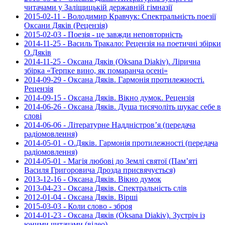
читачами у Заліщицькій державній гімназії
2015-02-11 - Володимир Кравчук: Спектральність поезії
Оксани Дяків (Рецензія)
2015-02-03 - Поезія - це завжди неповторність
2014-11-25 - Василь Тракало: Рецензія на поетичні збірки
О.Дяків
2014-11-25 - Оксана Дяків (Oksana Diakiv). Лірична
збірка «Терпке вино, як помаранча осені»
2014-09-29 - Оксана Дяків. Гармонія протилежності.
Рецензія
2014-09-15 - Оксана Дяків. Вікно думок. Рецензія
2014-06-26 - Оксана Дяків. Душа тисячоліть шукає себе в
слові
2014-06-06 - Літературне Наддністров’я (передача
радіомовлення)
2014-05-01 - О.Дяків. Гармонія протилежності (передача
радіомовлення)
2014-05-01 - Магія любові до Землі святої (Пам’яті
Василя Григоровича Дрозда присвячується)
2013-12-16 - Оксана Дяків. Вікно думок
2013-04-23 - Оксана Дяків. Спектральність слів
2012-01-04 - Оксана Дяків. Вірші
2015-03-03 - Коли слово - зброя
2014-01-23 - Оксана Дяків (Oksana Diakiv). Зустріч із
юними читачами (відео)