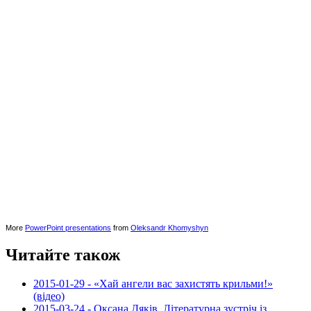
More
PowerPoint presentations
from
Oleksandr Khomyshyn
Читайте також
2015-01-29 - «Хай ангели вас захистять крильми!»
(відео)
2015-03-24 - Оксана Дяків. Літературна зустріч із