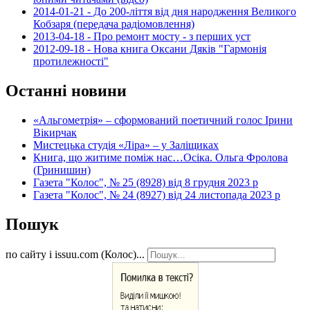
2014-01-21 - До 200-ліття від дня народження Великого
Кобзаря (передача радіомовлення)
2013-04-18 - Про ремонт мосту - з перших уст
2012-09-18 - Нова книга Оксани Дяків "Гармонія
протилежності"
Останні новини
«Альгометрія» – сформований поетичний голос Ірини
Вікирчак
Мистецька студія «Ліра» – у Заліщиках
Книга, що житиме поміж нас…Осіка. Ольга Фролова
(Гринишин)
Газета "Колос", № 25 (8928) від 8 грудня 2023 р
Газета "Колос", № 24 (8927) від 24 листопада 2023 р
Пошук
по сайту і issuu.com (Колос)...