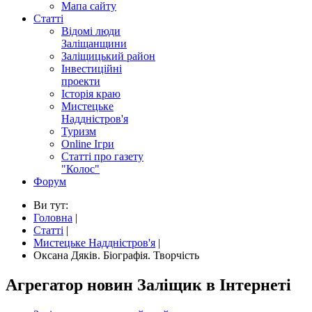
Мапа сайту
Статті
Відомі люди
Заліщанщини
Заліщицький район
Інвестиційні
проекти
Історія краю
Мистецьке
Наддністров'я
Туризм
Online Ігри
Статті про газету
"Колос"
Форум
Ви тут:
Головна
|
Статті
|
Мистецьке Наддністров'я
|
Оксана Дяків. Біографія. Творчість
Агрегатор новин Заліщик в Інтернеті