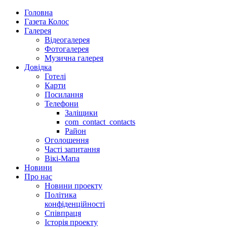
Головна
Газета Колос
Галерея
Відеогалерея
Фотогалерея
Музична галерея
Довідка
Готелі
Карти
Посилання
Телефони
Заліщики
com_contact_contacts
Район
Оголошення
Часті запитання
Вікі-Мапа
Новини
Про нас
Новини проекту
Політика
конфіденційності
Співпраця
Історія проекту