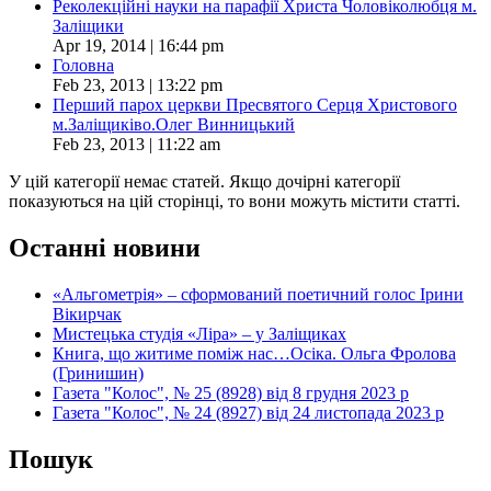
Реколекційні науки на парафії Христа Чоловіколюбця м.
Заліщики
Apr 19, 2014 | 16:44 pm
Головна
Feb 23, 2013 | 13:22 pm
Перший парох церкви Пресвятого Серця Христового
м.Заліщиківо.Олег Винницький
Feb 23, 2013 | 11:22 am
У цій категорії немає статей. Якщо дочірні категорії
показуються на цій сторінці, то вони можуть містити статті.
Останні новини
«Альгометрія» – сформований поетичний голос Ірини
Вікирчак
Мистецька студія «Ліра» – у Заліщиках
Книга, що житиме поміж нас…Осіка. Ольга Фролова
(Гринишин)
Газета "Колос", № 25 (8928) від 8 грудня 2023 р
Газета "Колос", № 24 (8927) від 24 листопада 2023 р
Пошук