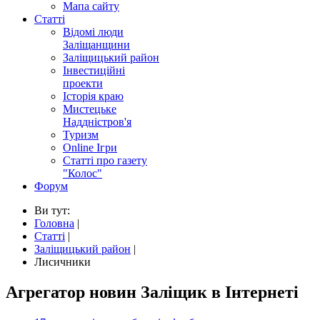
Мапа сайту
Статті
Відомі люди
Заліщанщини
Заліщицький район
Інвестиційні
проекти
Історія краю
Мистецьке
Наддністров'я
Туризм
Online Ігри
Статті про газету
"Колос"
Форум
Ви тут:
Головна
|
Статті
|
Заліщицький район
|
Лисичники
Агрегатор новин Заліщик в Інтернеті