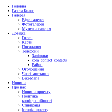
Головна
Газета Колос
Галерея
Відеогалерея
Фотогалерея
Музична галерея
Довідка
Готелі
Карти
Посилання
Телефони
Заліщики
com_contact_contacts
Район
Оголошення
Часті запитання
Вікі-Мапа
Новини
Про нас
Новини проекту
Політика
конфіденційності
Співпраця
Історія проекту