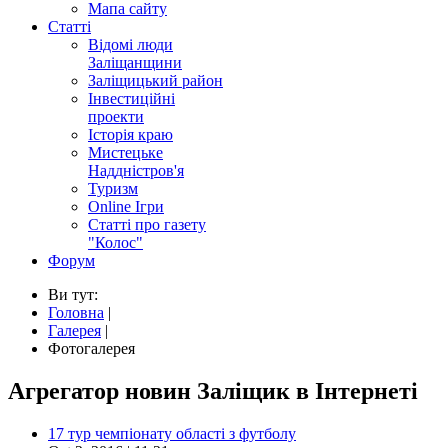
Мапа сайту
Статті
Відомі люди
Заліщанщини
Заліщицький район
Інвестиційні
проекти
Історія краю
Мистецьке
Наддністров'я
Туризм
Online Ігри
Статті про газету
"Колос"
Форум
Ви тут:
Головна
|
Галерея
|
Фотогалерея
Агрегатор новин Заліщик в Інтернеті
17 тур чемпіонату області з футболу