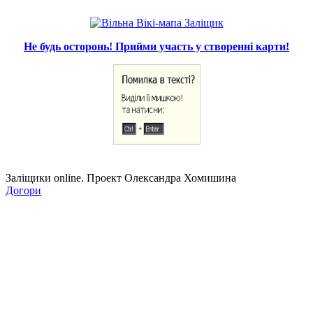
Не будь осторонь! Прийми участь у створенні карти!
Заліщики online. Проект Олександра Хомишина
Догори