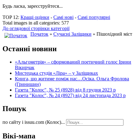
Будь ласка, зареєструйтеся...
TOP 12:
Кращі оцінки
-
Самі нові
-
Самі популярні
Total images in all categories: 577
До оглядової сторінки категорії
Початок
»
Сучасні Заліщики
» Пішохідний міст
Останні новини
«Альгометрія» – сформований поетичний голос Ірини
Вікирчак
Мистецька студія «Ліра» – у Заліщиках
Книга, що житиме поміж нас…Осіка. Ольга Фролова
(Гринишин)
Газета "Колос", № 25 (8928) від 8 грудня 2023 р
Газета "Колос", № 24 (8927) від 24 листопада 2023 р
Пошук
по сайту і issuu.com (Колос)...
Вікі-мапа