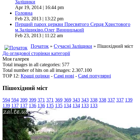
Заліщики
Apr 19, 2014 | 16:44 pm
Головна
Feb 23, 2013 | 13:22 pm
Перший парох церкви Пресвятого Серця Христового
м.Заліщиківо.Олег Винницький
Feb 23, 2013 | 11:22 am
Початок
»
Сучасні Заліщики
» Пішохідний міст
До оглядової сторінки категорії
Моя галерея
Total images in all categories: 577
Total number of hits on all images: 2.307.100
TOP 12:
Кращі оцінки
-
Самі нові
-
Самі популярні
Пішохідний міст
594
594
399
399
371
371
369
369
343
343
338
338
337
337
139
139
137
137
136
136
135
135
134
134
133
133