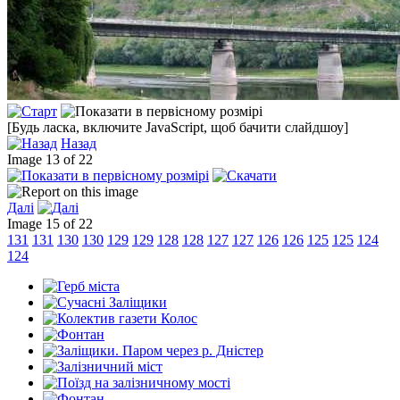
[Будь ласка, включите JavaScript, щоб бачити слайдшоу]
Назад
Image 13 of 22
Далі
Image 15 of 22
131
131
130
130
129
129
128
128
127
127
126
126
125
125
124
124