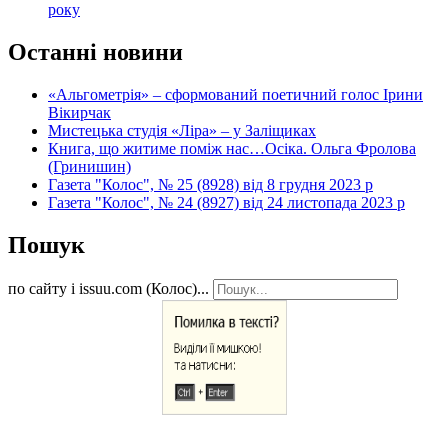
року
Останні новини
«Альгометрія» – сформований поетичний голос Ірини
Вікирчак
Мистецька студія «Ліра» – у Заліщиках
Книга, що житиме поміж нас…Осіка. Ольга Фролова
(Гринишин)
Газета "Колос", № 25 (8928) від 8 грудня 2023 р
Газета "Колос", № 24 (8927) від 24 листопада 2023 р
Пошук
по сайту і issuu.com (Колос)...