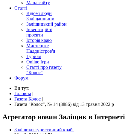
Мапа сайту
Статті
Відомі люди
Заліщанщини
Заліщицький район
Інвестиційні
проекти
Історія краю
Мистецьке
Наддністров'я
Туризм
Online Ігри
Статті про газету
"Колос"
Форум
Ви тут:
Головна
|
Газета Колос
|
Газета "Колос", № 14 (8886) від 13 травня 2022 р
Агрегатор новин Заліщик в Інтернеті
Заліщики туристичний край.