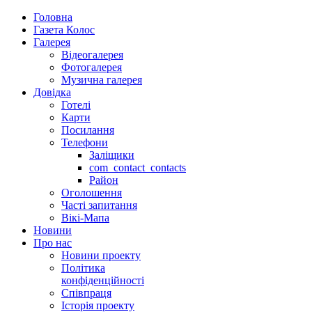
Головна
Газета Колос
Галерея
Відеогалерея
Фотогалерея
Музична галерея
Довідка
Готелі
Карти
Посилання
Телефони
Заліщики
com_contact_contacts
Район
Оголошення
Часті запитання
Вікі-Мапа
Новини
Про нас
Новини проекту
Політика
конфіденційності
Співпраця
Історія проекту