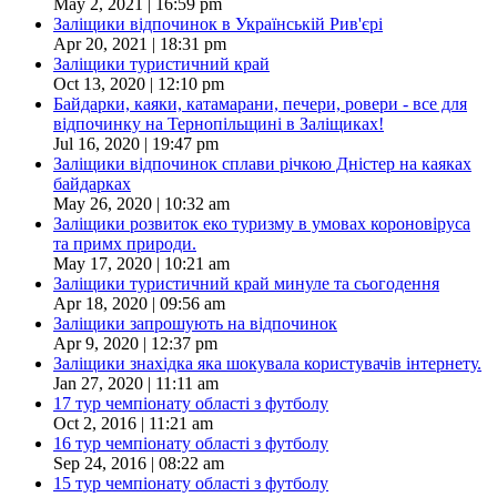
May 2, 2021 | 16:59 pm
Заліщики відпочинок в Українській Рив'єрі
Apr 20, 2021 | 18:31 pm
Заліщики туристичний край
Oct 13, 2020 | 12:10 pm
Байдарки, каяки, катамарани, печери, ровери - все для
відпочинку на Тернопільщині в Заліщиках!
Jul 16, 2020 | 19:47 pm
Заліщики відпочинок сплави річкою Дністер на каяках
байдарках
May 26, 2020 | 10:32 am
Заліщики розвиток еко туризму в умовах короновіруса
та примх природи.
May 17, 2020 | 10:21 am
Заліщики туристичний край минуле та сьогодення
Apr 18, 2020 | 09:56 am
Заліщики запрошують на відпочинок
Apr 9, 2020 | 12:37 pm
Заліщики знахідка яка шокувала користувачів інтернету.
Jan 27, 2020 | 11:11 am
17 тур чемпіонату області з футболу
Oct 2, 2016 | 11:21 am
16 тур чемпіонату області з футболу
Sep 24, 2016 | 08:22 am
15 тур чемпіонату області з футболу