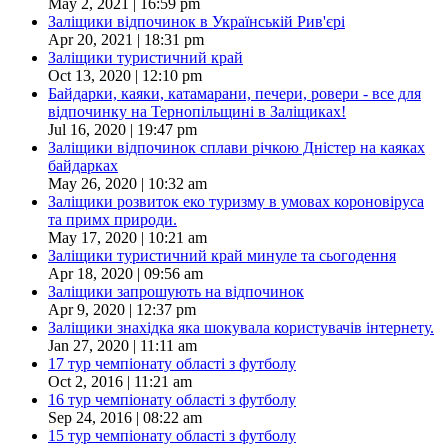
May 2, 2021 | 16:59 pm
Заліщики відпочинок в Українській Рив'єрі
Apr 20, 2021 | 18:31 pm
Заліщики туристичний край
Oct 13, 2020 | 12:10 pm
Байдарки, каяки, катамарани, печери, ровери - все для
відпочинку на Тернопільщині в Заліщиках!
Jul 16, 2020 | 19:47 pm
Заліщики відпочинок сплави річкою Дністер на каяках
байдарках
May 26, 2020 | 10:32 am
Заліщики розвиток еко туризму в умовах короновіруса
та примх природи.
May 17, 2020 | 10:21 am
Заліщики туристичний край минуле та сьогодення
Apr 18, 2020 | 09:56 am
Заліщики запрошують на відпочинок
Apr 9, 2020 | 12:37 pm
Заліщики знахідка яка шокувала користувачів інтернету.
Jan 27, 2020 | 11:11 am
17 тур чемпіонату області з футболу
Oct 2, 2016 | 11:21 am
16 тур чемпіонату області з футболу
Sep 24, 2016 | 08:22 am
15 тур чемпіонату області з футболу