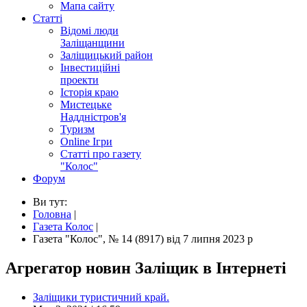
Мапа сайту
Статті
Відомі люди
Заліщанщини
Заліщицький район
Інвестиційні
проекти
Історія краю
Мистецьке
Наддністров'я
Туризм
Online Ігри
Статті про газету
"Колос"
Форум
Ви тут:
Головна
|
Газета Колос
|
Газета "Колос", № 14 (8917) від 7 липня 2023 р
Агрегатор новин Заліщик в Інтернеті
Заліщики туристичний край.