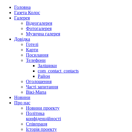
Головна
Газета Колос
Галерея
Відеогалерея
Фотогалерея
Музична галерея
Довідка
Готелі
Карти
Посилання
Телефони
Заліщики
com_contact_contacts
Район
Оголошення
Часті запитання
Вікі-Мапа
Новини
Про нас
Новини проекту
Політика
конфіденційності
Співпраця
Історія проекту