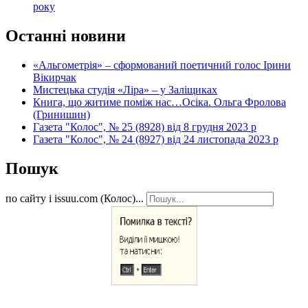
року
Останні новини
«Альгометрія» – сформований поетичний голос Ірини
Вікирчак
Мистецька студія «Ліра» – у Заліщиках
Книга, що житиме поміж нас…Осіка. Ольга Фролова
(Гринишин)
Газета "Колос", № 25 (8928) від 8 грудня 2023 р
Газета "Колос", № 24 (8927) від 24 листопада 2023 р
Пошук
по сайту і issuu.com (Колос)...