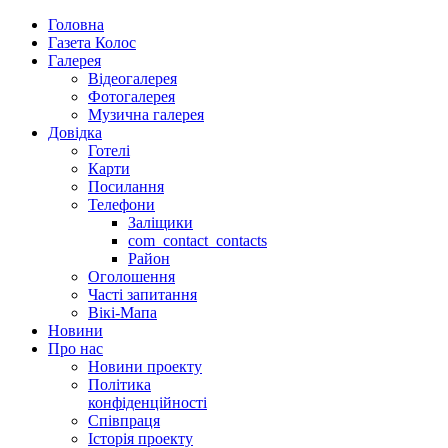
Головна
Газета Колос
Галерея
Відеогалерея
Фотогалерея
Музична галерея
Довідка
Готелі
Карти
Посилання
Телефони
Заліщики
com_contact_contacts
Район
Оголошення
Часті запитання
Вікі-Мапа
Новини
Про нас
Новини проекту
Політика
конфіденційності
Співпраця
Історія проекту