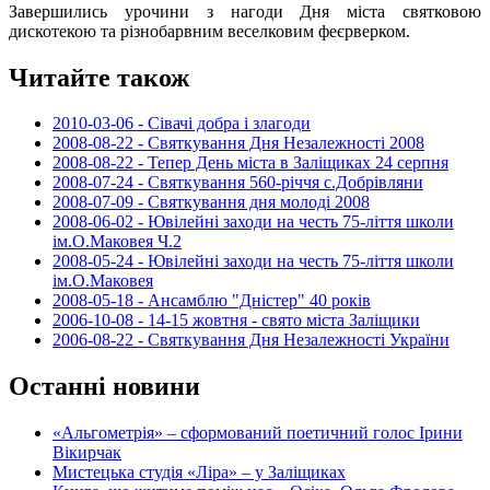
Завершились урочини з нагоди Дня міста святковою
дискотекою та різнобарвним веселковим феєрверком.
Читайте також
2010-03-06 - Сівачі добра і злагоди
2008-08-22 - Святкування Дня Незалежності 2008
2008-08-22 - Тепер День міста в Заліщиках 24 серпня
2008-07-24 - Святкування 560-річчя с.Добрівляни
2008-07-09 - Святкування дня молоді 2008
2008-06-02 - Ювілейні заходи на честь 75-ліття школи
ім.О.Маковея Ч.2
2008-05-24 - Ювілейні заходи на честь 75-ліття школи
ім.О.Маковея
2008-05-18 - Ансамблю "Дністер" 40 років
2006-10-08 - 14-15 жовтня - свято міста Заліщики
2006-08-22 - Святкування Дня Незалежності України
Останні новини
«Альгометрія» – сформований поетичний голос Ірини
Вікирчак
Мистецька студія «Ліра» – у Заліщиках