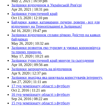
May 2, 2021 | 16:59 pm
Заліщики відпочинок в Українській Рив'єрі
Apr 20, 2021 | 18:31 pm
Заліщики туристичний край
Oct 13, 2020 | 12:10 pm
Байдарки, каяки, катамарани, печери, ровери - все для
відпочинку на Тернопільщині в Заліщиках!
Jul 16, 2020 | 19:47 pm
Заліщики відпочинок сплави річкою Дністер на каяках
байдарках
May 26, 2020 | 10:32 am
Заліщики розвиток еко туризму в умовах короновіруса
та примх природи.
May 17, 2020 | 10:21 am
Заліщики туристичний край минуле та сьогодення
Apr 18, 2020 | 09:56 am
Заліщики запрошують на відпочинок
Apr 9, 2020 | 12:37 pm
Заліщики знахідка яка шокувала користувачів інтернету.
Jan 27, 2020 | 11:11 am
17 тур чемпіонату області з футболу
Oct 2, 2016 | 11:21 am
16 тур чемпіонату області з футболу
Sep 24, 2016 | 08:22 am
15 тур чемпіонату області з футболу