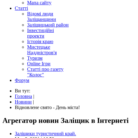
Мапа сайту
Статті
Відомі люди
Заліщанщини
Заліщицький район
Інвестиційні
проекти
Історія краю
Мистецьке
Наддністров'я
Туризм
Online Ігри
Статті про газету
"Колос"
Форум
Ви тут:
Головна
|
Новини
|
Відновлене свято - День міста!
Агрегатор новин Заліщик в Інтернеті
Заліщики туристичний край.