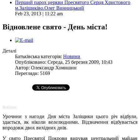
Перший парох церкви Пресвятого Серця Христового
м.Заліщиківо.Олег Винницький
Feb 23, 2013 | 11:22 am
Відновлене свято - День міста!
Деталі
Батьківська категорія:
Новини
Опубліковано: Середа, 25 березня 2009, 10:43
Автор:
Олександр Хомишин
Перегляди: 5169
Social buttons
Урочини з нагоди Дня міста Заліщики цього річ відбули,
здається, як ніколи велелюдними. Відзначення відбувається
впродовж двох вихідних днів.
У свято Пресвятої Покрови вирував центральний майдан