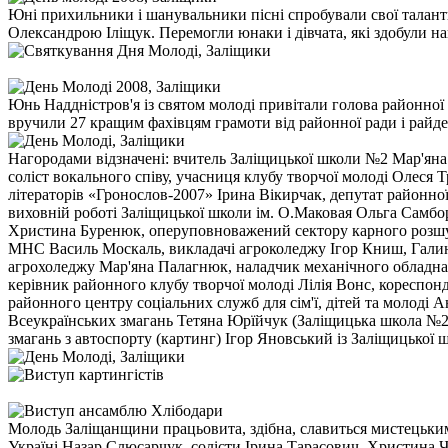
Юні прихильники і шанувальники пісні спробували свої таланти
Олександрою Іліщук. Перемогли юнаки і дівчата, які здобули н
Юнь Наддністров'я із святом молоді привітали голова районно
вручили 27 кращим фахівцям грамоти від районної ради і райде
Нагородами відзначені: вчитель Заліщицької школи №2 Мар'яна 
соліст вокального співу, учасниця клубу творчої молоді Олес
літераторів «Гронослов-2007» Ірина Вікирчак, депутат районн
виховній роботі Заліщицької школи ім. О.Маковая Ольга Самборс
Христина Буренюк, оперуповноважений сектору карного розшук
МНС Василь Москаль, викладачі агроколеджу Ігор Книш, Галин
агрохоледжу Мар'яна Палагнюк, наладчик механічного обладна
керівник районного клубу творчої молоді Лілія Вонс, кореспо
районного центру соціальних служб для сім'ї, дітей та молоді А
Всеукраїнських змагань Тетяна Юрїйчук (Заліщицька школа №2
змагань з автоспорту (картинг) Ігор Яновський із Заліщицької 
Молодь Заліщанщини працьовита, здібна, славиться мистецьким
Україні Назар Слюсарчук, солісти Ірина Тарасович, Христина Че