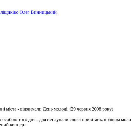
аліщиківо.Олег Винницький
і міста - відзначали День молоді. (29 червня 2008 року)
ю особою того дня - для неї лунали слова привітань, кращим моло
ений концерт.