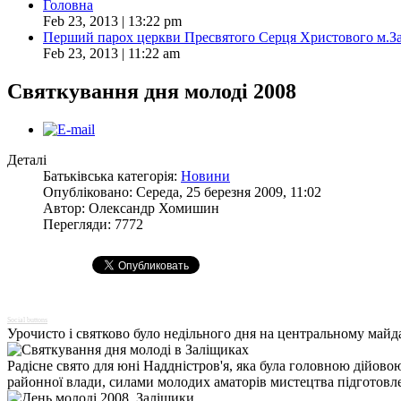
Головна
Feb 23, 2013 | 13:22 pm
Перший парох церкви Пресвятого Серця Христового м.З
Feb 23, 2013 | 11:22 am
Святкування дня молоді 2008
Деталі
Батьківська категорія:
Новини
Опубліковано: Середа, 25 березня 2009, 11:02
Автор:
Олександр Хомишин
Перегляди: 7772
Social buttons
Урочисто і святково було недільного дня на центральному майдан
Радісне свято для юні Наддністров'я, яка була головною дійово
районної влади, силами молодих аматорів мистецтва підготовл