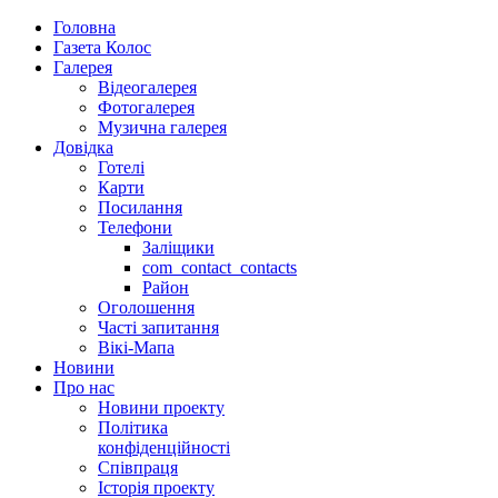
Головна
Газета Колос
Галерея
Відеогалерея
Фотогалерея
Музична галерея
Довідка
Готелі
Карти
Посилання
Телефони
Заліщики
com_contact_contacts
Район
Оголошення
Часті запитання
Вікі-Мапа
Новини
Про нас
Новини проекту
Політика
конфіденційності
Співпраця
Історія проекту