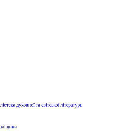
отека духовної та світської літератури
Заліщики