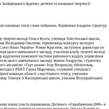
 Заліщицького будинку дитячої та юнацької творчості
 висловивши теплі слова побажань. Керівники владних структур
у творчої молоді Ольга Кухта, учениця Товстенської школи,
 справ Володимир Окопняк, переможець конкурсу молодих
ий Союз Наша Україна» Роман Краснюк, заступник директора по
иця цього навчального закладу, учасниця клубу творчої молоді
 відділення пожежної частини районного відділу управління
ль цього навчального закладу Іванна Андрусик, студентка
о ансамблю «Гурт разом» Ігор Витрикуш, бібліотекар,
 методист РБНТ Ганна Марочкіна, головний спеціаліст
рної команди області з настільного тенісу, учасники
мир Тимчук із Касперівської школи, учасник Всеукраїнських
якому взяли участь переможець Дитячого «Євробачення-2006» в
о будинку дитячої та юнацької творчості, Оксана Караїм та