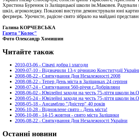
Христина Буренюк із Заліщицької школи ім.Маковея. Радували 
шкіл, агроколеджу. Показові виступи демонстрували юні картинг
феєрверк. Урочисте, радісне свято зібрало на майдані представн
Галина КОРЧЕВСЬКА
Газета "Колос"
Фото Олександр Хомишин
Читайте також
2010-03-06 - Сівачі добра і злагоди
2009-07-10 - Відзначили 13-у річницю Конституції Україн
2008-08-22 - Святкування Дня Незалежності 2008
2008-08-22 - Тепер День міста в Заліщиках 24 серпня
2008-07-24 - Святкування 560-річчя с.Добрівляни
2008-06-02 - Ювілейні заходи на честь 75-ліття школи ім.
2008-05-24 - Ювілейні заходи на честь 75-ліття школи ім.
2008-05-18 - Ансамблю "Дністер" 40 років
2006-10-28 - Відновлене свято - День міста!
2006-10-08 - 14-15 жовтня - свято міста Заліщики
2006-08-22 - Святкування Дня Незалежності України
Останні новини