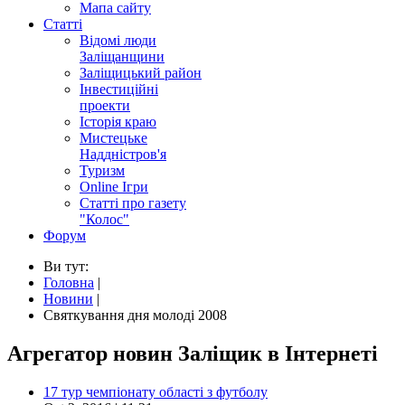
Мапа сайту
Статті
Відомі люди
Заліщанщини
Заліщицький район
Інвестиційні
проекти
Історія краю
Мистецьке
Наддністров'я
Туризм
Online Ігри
Статті про газету
"Колос"
Форум
Ви тут:
Головна
|
Новини
|
Святкування дня молоді 2008
Агрегатор новин Заліщик в Інтернеті
17 тур чемпіонату області з футболу