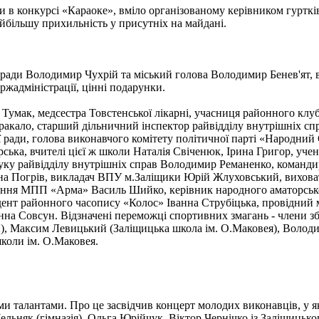
 в конкурсі «Караоке», вміло організованому керівником гуртків
айбільшу прихильність у присутніх на майдані.
ї ради Володимир Чухрій та міський голова Володимир Бенев'ят,
ржадміністрації, цінні подарунки.
Тумак, медсестра Товстенської лікарні, учасниця районного клуб
я Тракало, старший дільничний інспектор райвідділу внутрішніх
ої ради, голова виконавчого комітету політичної парті «Народн
ька, вчителі цієї ж школи Наталія Свіченюк, Ірина Григор, учен
у райвідділу внутрішніх справ Володимир Реманенко, командир
а Погрів, викладач ВПУ м.Заліщики Юрій Жлуховський, виховате
ння МПП «Арма» Василь Шийко, керівник народного аматорськог
ндент районного часопису «Колос» Іванна Струбіцька, провідний
нна Совсун. Відзначені переможці спортивних змагань - члени збі
), Максим Левицький (Заліщицька школа ім. О.Маковея), Володи
школи ім. О.Маковея.
и талантами. Про це засвідчив концерт молодих виконавців, у 
льняк (гімназія), Ольга Юрійчук, Віктор Чернічко із Заліщицьког