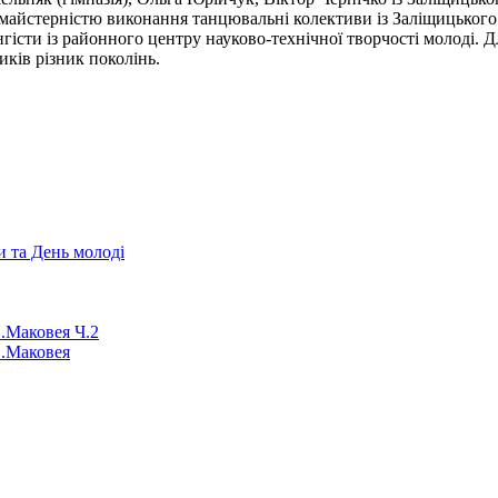
майстерністю виконання танцювальні колективи із Заліщицького 
істи із районного центру науково-технічної творчості молоді. Дл
иків різник поколінь.
и та День молоді
О.Маковея Ч.2
О.Маковея