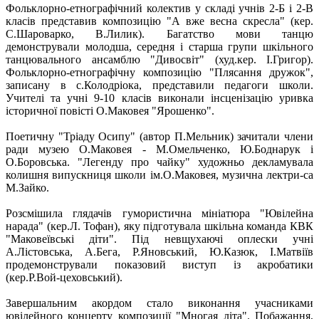
Фольклорно-етнографічний колектив у складі учнів 2-Б і 2-В
класів представив композицію "А вже весна скресла" (кер.
С.Шароварко, В.Лилик). Багатство мови танцю
демонстрували молодша, середня і старша групи шкільного
танцювального ансамблю "Дивосвіт" (худ.кер. І.Григор).
Фольклорно-етнографічну композицію "Плясання дружок",
записану в с.Колодріока, представили педагоги школи.
Учителі та учні 9-10 класів виконали інсценізацію уривка
історичної повісті О.Маковея "Ярошенко".
Поетичну "Тріаду Осипу" (автор П.Мельник) зачитали члени
ради музею О.Маковея - М.Омельченко, Ю.Боднарук і
О.Боровська. "Легенду про чайку" художньо декламувала
колишня випускниця школи ім.О.Маковея, музична лектри-са
М.Зайко.
Розсмішила глядачів гумористична мініатюра "Ювілейна
нарада" (кер.Л. Тофан), яку підготувала шкільна команда КВК
"Маковеївські діти". Під невщухаючі оплески учні
А.Лістовська, А.Бега, Р.Яновський, Ю.Казюк, І.Матвіїв
продемонстрували показовий виступ із акробатики
(кер.Р.Вой-цеховський).
Завершальним акордом стало виконання учасниками
ювілейного концерту композиції "Многая літа". Побажання,