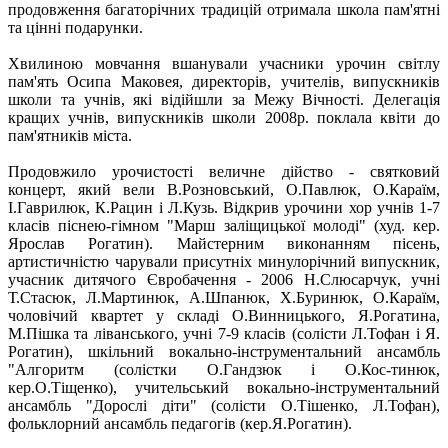
продовження багаторічних традицій отримала школа пам'ятні
та цінні подарунки.
Хвилиною мовчання вшанували учасники урочин світлу
пам'ять Осипа Маковея, директорів, учителів, випускників
школи та учнів, які відійшли за Межу Вічності. Делегація
кращих учнів, випускників школи 2008р. поклала квіти до
пам'ятників міста.
Продовжило урочистості величне дійство - святковий
концерт, який вели В.Розновський, О.Павлюк, О.Караїм,
І.Гаврилюк, К.Рацин і Л.Кузь. Відкрив урочини хор учнів 1-7
класів піснею-гімном "Марш заліщицької молоді" (худ. кер.
Ярослав Рогатин). Майстерним виконанням пісень,
артистичністю чарували присутніх минулорічний випускник,
учасник дитячого Євробачення - 2006 Н.Слюсарчук, учні
Т.Стасюк, Л.Мартинюк, А.Шпанюк, Х.Буринюк, О.Караїм,
чоловічий квартет у складі О.Винницького, Я.Рогатина,
М.Пішка та ліванського, учні 7-9 класів (солісти Л.Тофан і Я.
Рогатин), шкільний вокально-інструментальний ансамбль
"Алгоритм (солістки О.Гандзюк і О.Кос-тинюк,
кер.О.Тіщенко), учительський вокально-інструментальний
ансамбль "Дорослі діти" (солісти О.Тішенко, Л.Тофан),
фольклорний ансамбль педагогів (кер.Я.Рогатин).