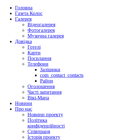
Головна
Газета Колос
Галерея
Відеогалерея
Фотогалерея
Музична галерея
Довідка
Готелі
Карти
Посилання
Телефони
Заліщики
com_contact_contacts
Район
Оголошення
Часті запитання
Вікі-Мапа
Новини
Про нас
Новини проекту
Політика
конфіденційності
Співпраця
Історія проекту