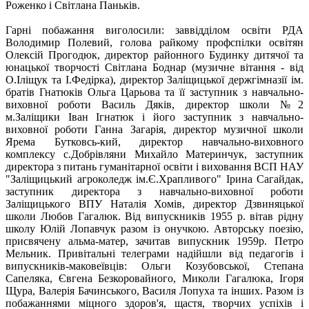
Роженко і Світлана Паньків.
Гарні побажання виголосили: заввідділом освіти РДА
Володимир Полевий, голова райкому профспілки освітян
Олексій Прогодюк, директор районного Будинку дитячої та
юнацької творчості Світлана Боднар (музичне вітання - від
О.Іліщук та І.Федірка), директор Заліщицької держгімназії ім.
братів Гнатюків Ольга Царьова та її заступник з навчально-
виховної роботи Василь Дяків, директор школи №2
м.Заліщики Іван Ігнатюк і його заступник з навчально-
виховної роботи Ганна Загарія, директор музичної школи
Ярема Бутковсь-кий, директор навчально-виховного
комплексу с.Добрівляни Михайло Материнчук, заступник
директора з питань гуманітарної освіти і виховання ВСП НАУ
"Заліщицький агроколедж ім.Є.Храпливого" Ірина Сагайдак,
заступник директора з навчально-виховної роботи
Заліщицького ВПУ Наталія Хомів, директор Дзвиняцької
школи Любов Гагалюк. Від випускників 1955 р. вітав рідну
школу Юлій Лопавчук разом із онучкою. Авторську поезію,
присвячену альма-матер, зачитав випускник 1959р. Петро
Мельник. Привітальні телеграми надійшли від педагогів і
випускників-маковеївців: Ольги Козубовської, Степана
Сапеляка, Євгена Безкоровайного, Миколи Гагалюка, Ігоря
Щура, Валерія Бачинського, Василя Лопуха та інших. Разом із
побажаннями міцного здоров'я, щастя, творчих успіхів і