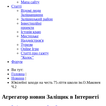
Мапа сайту
Статті
Відомі люди
Заліщанщини
Заліщицький район
Інвестиційні
проекти
Історія краю
Мистецьке
Наддністров'я
Туризм
Online Ігри
Статті про газету
"Колос"
Форум
Ви тут:
Головна
|
Новини
|
Ювілейні заходи на честь 75-ліття школи ім.О.Маковея
Ч.2
Агрегатор новин Заліщик в Інтернеті