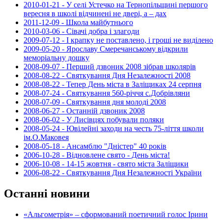
2010-01-21 - У селі Устечко на Тернопільщині першого
вересня в школі відчинені не двері, а – дах
2011-12-09 - Школа майбутнього
2010-03-06 - Сівачі добра і злагоди
2009-07-12 - І крапку не поставлено, і гроші не виділено
2009-05-20 - Ярославу Смеречанському відкрили
меморіальну дошку
2008-09-07 - Перший дзвоник 2008 зібрав школярів
2008-08-22 - Святкування Дня Незалежності 2008
2008-08-22 - Тепер День міста в Заліщиках 24 серпня
2008-07-24 - Святкування 560-річчя с.Добрівляни
2008-07-09 - Святкування дня молоді 2008
2008-06-27 - Останній дзвоник 2008
2008-06-02 - У Лисівцях побували поляки
2008-05-24 - Ювілейні заходи на честь 75-ліття школи
ім.О.Маковея
2008-05-18 - Ансамблю "Дністер" 40 років
2006-10-28 - Відновлене свято - День міста!
2006-10-08 - 14-15 жовтня - свято міста Заліщики
2006-08-22 - Святкування Дня Незалежності України
Останні новини
«Альгометрія» – сформований поетичний голос Ірини