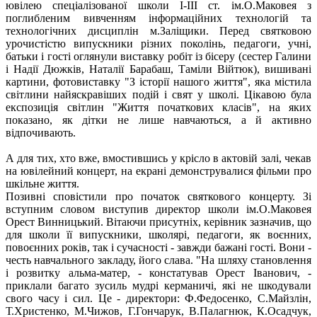
ювілею спеціалізованої школи І-ІІІ ст. ім.О.Маковея з
поглибленим вивченням інформаційних технологій та
технологічних дисциплін м.Заліщики. Перед святковою
урочистістю випускники різних поколінь, педагоги, учні,
батьки і гості оглянули виставку робіт із бісеру (сестер Галини
і Надії Дюжків, Наталії Барабаш, Таміли Війтюк), вишивані
картини, фотовиставку "З історії нашого життя", яка містила
світлини найяскравіших подій і свят у школі. Цікавою була
експозиція світлин "Життя початкових класів", на яких
показано, як дітки не лише навчаються, а й активно
відпочивають.
А для тих, хто вже, вмостившись у крісло в актовій залі, чекав
на ювілейний концерт, на екрані демонструвалися фільми про
шкільне життя.
Позивні сповістили про початок святкового концерту. Зі
вступним словом виступив директор школи ім.О.Маковея
Орест Винницький. Вітаючи присутніх, керівник зазначив, що
для школи її випускники, школярі, педагоги, як воєнних,
повоєнних років, так і сучасності - завжди бажані гості. Вони -
честь навчального закладу, його слава. "На шляху становлення
і розвитку альма-матер, - констатував Орест Іванович, -
приклали багато зусиль мудрі керманичі, які не шкодували
свого часу і сил. Це - директори: Ф.Федосенко, С.Майзлін,
Т.Христенко, М.Чижов, Г.Гончарук, В.Палагнюк, К.Осадчук,