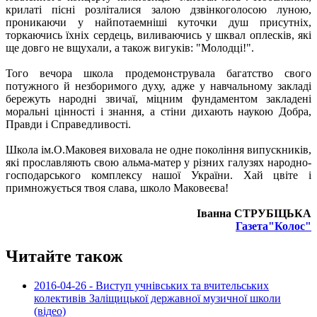
крилаті пісні розліталися залою дзвінкоголосою луною,
проникаючи у найпотаемніші куточки душ присутніх,
торкаючись їхніх сердець, виливаючись у шквал оплесків, які
ще довго не вщухали, а також вигуків: "Молодці!".
Того вечора школа продемонструвала багатство свого
потужного й незборимого духу, адже у навчальному закладі
бережуть народні звичаї, міцним фундаментом закладені
моральні цінності і знання, а стіни дихають наукою Добра,
Правди і Справедливості.
Школа ім.О.Маковея виховала не одне покоління випускників,
які прославляють свою альма-матер у різних галузях народно-
господарського комплексу нашої України. Хай цвіте і
примножується твоя слава, школо Маковеєва!
Іванна СТРУБІЦЬКА
Газета"Колос"
Читайте також
2016-04-26 - Виступ учнівських та вчительських
колективів Заліщицької державної музичної школи
(відео)