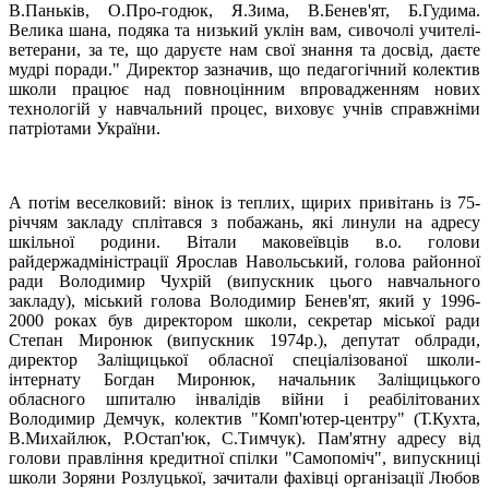
В.Паньків, О.Про-годюк, Я.Зима, В.Бенев'ят, Б.Гудима.
Велика шана, подяка та низький уклін вам, сивочолі учителі-
ветерани, за те, що даруєте нам свої знання та досвід, даєте
мудрі поради." Директор зазначив, що педагогічний колектив
школи працює над повноцінним впровадженням нових
технологій у навчальний процес, виховує учнів справжніми
патріотами України.
А потім веселковий: вінок із теплих, щирих привітань із 75-
річчям закладу сплітався з побажань, які линули на адресу
шкільної родини. Вітали маковеївців в.о. голови
райдержадміністрації Ярослав Навольський, голова районної
ради Володимир Чухрій (випускник цього навчального
закладу), міський голова Володимир Бенев'ят, який у 1996-
2000 роках був директором школи, секретар міської ради
Степан Миронюк (випускник 1974р.), депутат облради,
директор Заліщицької обласної спеціалізованої школи-
інтернату Богдан Миронюк, начальник Заліщицького
обласного шпиталю інвалідів війни і реабілітованих
Володимир Демчук, колектив "Комп'ютер-центру" (Т.Кухта,
В.Михайлюк, Р.Остап'юк, С.Тимчук). Пам'ятну адресу від
голови правління кредитної спілки "Самопоміч", випускниці
школи Зоряни Розлуцької, зачитали фахівці організації Любов