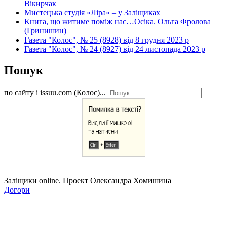
Вікирчак
Мистецька студія «Ліра» – у Заліщиках
Книга, що житиме поміж нас…Осіка. Ольга Фролова
(Гринишин)
Газета "Колос", № 25 (8928) від 8 грудня 2023 р
Газета "Колос", № 24 (8927) від 24 листопада 2023 р
Пошук
по сайту і issuu.com (Колос)...
Заліщики online. Проект Олександра Хомишина
Догори