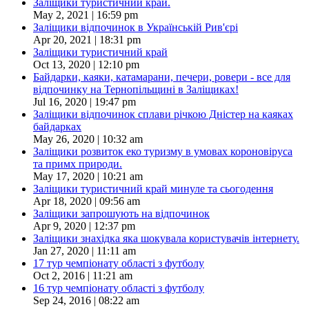
Заліщики туристичний край.
May 2, 2021 | 16:59 pm
Заліщики відпочинок в Українській Рив'єрі
Apr 20, 2021 | 18:31 pm
Заліщики туристичний край
Oct 13, 2020 | 12:10 pm
Байдарки, каяки, катамарани, печери, ровери - все для
відпочинку на Тернопільщині в Заліщиках!
Jul 16, 2020 | 19:47 pm
Заліщики відпочинок сплави річкою Дністер на каяках
байдарках
May 26, 2020 | 10:32 am
Заліщики розвиток еко туризму в умовах короновіруса
та примх природи.
May 17, 2020 | 10:21 am
Заліщики туристичний край минуле та сьогодення
Apr 18, 2020 | 09:56 am
Заліщики запрошують на відпочинок
Apr 9, 2020 | 12:37 pm
Заліщики знахідка яка шокувала користувачів інтернету.
Jan 27, 2020 | 11:11 am
17 тур чемпіонату області з футболу
Oct 2, 2016 | 11:21 am
16 тур чемпіонату області з футболу
Sep 24, 2016 | 08:22 am