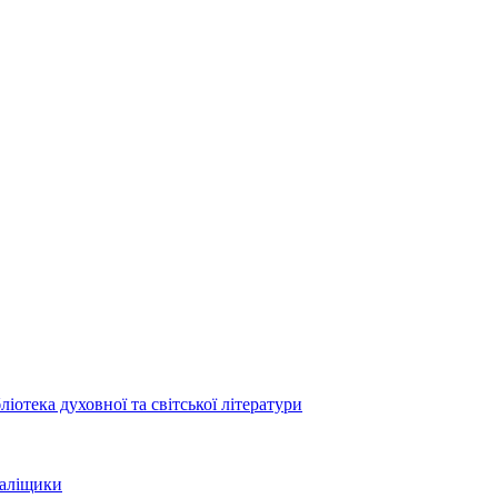
отека духовної та світської літератури
Заліщики