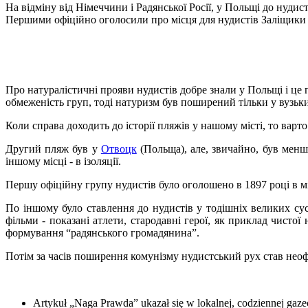
На відміну від Німеччини і Радянської Росії, у Польщі до нуди
Першими офіційно оголосили про місця для нудистів Заліщики 
Про натуралістичні прояви нудистів добре знали у Польщі і це 
обмеженість груп, тоді натуризм був поширений тільки у вузьк
Коли справа доходить до історії пляжів у нашому місті, то варт
Другий пляж був у
Отвоцк
(Польща), але, звичайно, був менш
іншому місці - в ізоляції.
Першу офіційну групу нудистів було оголошено в 1897 році в мі
По іншому було ставлення до нудистів у тодішніх великих сусі
фільми - показані атлети, стародавні герої, як приклад чисто
формування “радянського громадянина”.
Потім за часів поширення комунізму нудистський рух став нео
Artykuł „Naga Prawda” ukazał się w lokalnej, codziennej gazeci