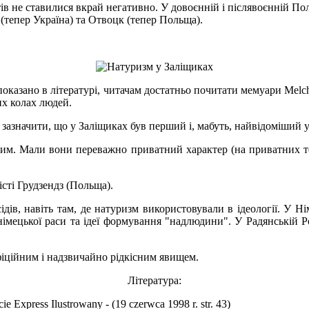
стів не ставилися вкрай негативно. У довоєнній і післявоєнній П
(тепер Україна) та Отвоцк (тепер Польща).
показано в літературі, читачам достатньо почитати мемуари Melch
их колах людей.
о зазначити, що у Заліщиках був перший і, мабуть, найвідоміший 
им. Мали вони переважно приватний характер (на приватних те
сті Грудзендз (Польща).
дів, навіть там, де натуризм використовували в ідеології. У Ні
ї німецької раси та ідеї формування "надлюдини". У Радянській Р
фіційним і надзвичайно рідкісним явищем.
Література:
e Express Ilustrowany - (19 czerwca 1998 r. str. 43)