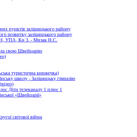
ених пунктів заліщицького району
ного розвитку заліщицького району
Н, УПА, Кн 3. - Мизак Н.С.
мала свою Швейцарію
ео)
ська туристична книжечка)
аїнську школу - Заліщицьку гімназію
(відео)
олос Діти телеканалу 1 плюс 1
аїнської «Швейцарії»
ругої світової війни