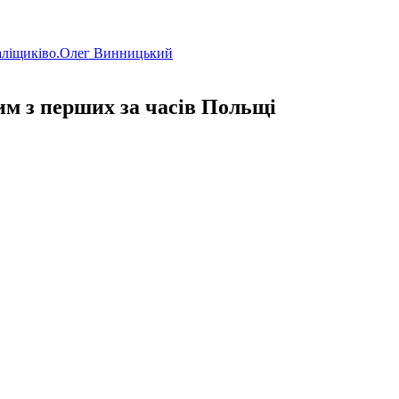
аліщиківо.Олег Винницький
им з перших за часів Польщі