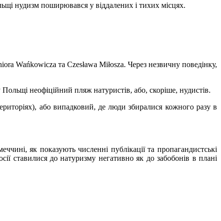
ольщі нудизм поширювався у віддалених і тихих місцях.
iora Wańkowicza та Czesława Miłosza. Через незвичну поведінку,
у Польщі неофіційний пляж натуристів, або, скоріше, нудистів.
риторіях), або випадковий, де люди збиралися кожного разу в
меччині, як показують численні публікації та пропагандистські
осії ставилися до натуризму негативно як до забобонів в плані