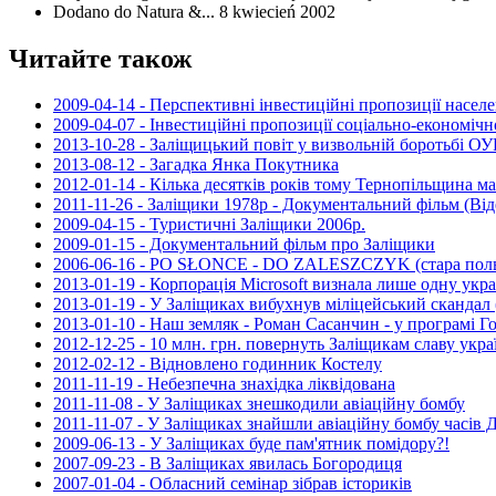
Dodano do Natura &... 8 kwiecień 2002
Читайте також
2009-04-14 - Перспективні інвестиційні пропозиції насел
2009-04-07 - Інвестиційні пропозиції соціально-економіч
2013-10-28 - Заліщицький повіт у визвольній боротьбі ОУ
2013-08-12 - Загадка Янка Покутника
2012-01-14 - Кілька десятків років тому Тернопільщина 
2011-11-26 - Заліщики 1978р - Документальний фільм (Від
2009-04-15 - Туристичні Заліщики 2006р.
2009-01-15 - Документальний фільм про Заліщики
2006-06-16 - PO SŁONCE - DO ZALESZCZYK (стара поль
2013-01-19 - Корпорація Microsoft визнала лише одну укр
2013-01-19 - У Заліщиках вибухнув міліцейський скандал 
2013-01-10 - Наш земляк - Роман Сасанчин - у програмі Г
2012-12-25 - 10 млн. грн. повернуть Заліщикам славу укр
2012-02-12 - Відновлено годинник Костелу
2011-11-19 - Небезпечна знахідка ліквідована
2011-11-08 - У Заліщиках знешкодили авіаційну бомбу
2011-11-07 - У Заліщиках знайшли авіаційну бомбу часів Д
2009-06-13 - У Заліщиках буде пам'ятник помідору?!
2007-09-23 - В Заліщиках явилась Богородиця
2007-01-04 - Обласний семінар зібрав істориків