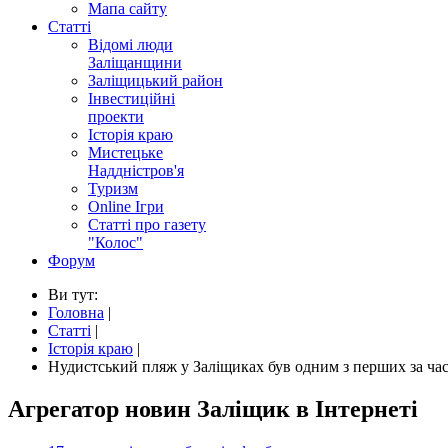
Мапа сайту
Статті
Відомі люди
Заліщанщини
Заліщицький район
Інвестиційні
проекти
Історія краю
Мистецьке
Наддністров'я
Туризм
Online Ігри
Статті про газету
"Колос"
Форум
Ви тут:
Головна
|
Статті
|
Історія краю
|
Нудистський пляж у Заліщиках був одним з перших за ча
Агрегатор новин Заліщик в Інтернеті