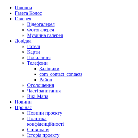
Головна
Газета Колос
Галерея
Відеогалерея
Фотогалерея
Музична галерея
Довідка
Готелі
Карти
Посилання
Телефони
Заліщики
com_contact_contacts
Район
Оголошення
Часті запитання
Вікі-Мапа
Новини
Про нас
Новини проекту
Політика
конфіденційності
Співпраця
Історія проекту