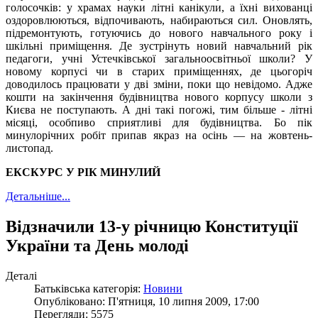
голосочків: у храмах науки літні канікули, а їхні вихованці
оздоровлюються, відпочивають, набираються сил. Оновлять,
підремонтують, готуючись до нового навчального року і
шкільні приміщення. Де зустрінуть новий навчальний рік
педагоги, учні Устечківської загальноосвітньої школи? У
новому корпусі чи в старих приміщеннях, де цьогоріч
доводилось працювати у дві зміни, поки що невідомо. Адже
кошти на закінчення будівництва нового корпусу школи з
Києва не поступають. А дні такі погожі, тим більше - літні
місяці, особпиво сприятливі для будівництва. Бо пік
минулорічних робіт припав якраз на осінь — на жовтень-
листопад.
ЕКСКУРС У РІК МИНУЛИЙ
Детальніше...
Відзначили 13-у річницю Конституції
України та День молоді
Деталі
Батьківська категорія:
Новини
Опубліковано: П'ятниця, 10 липня 2009, 17:00
Перегляди: 5575