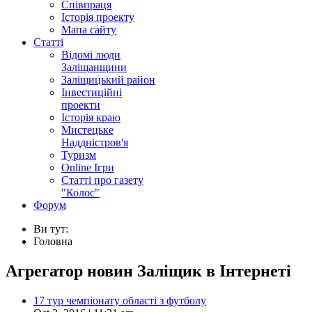
Співпраця
Історія проекту
Мапа сайту
Статті
Відомі люди
Заліщанщини
Заліщицький район
Інвестиційні
проекти
Історія краю
Мистецьке
Наддністров'я
Туризм
Online Ігри
Статті про газету
"Колос"
Форум
Ви тут:
Головна
Агрегатор новин Заліщик в Інтернеті
17 тур чемпіонату області з футболу