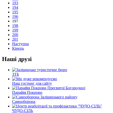
193
194
195
196
197
198
199
200
201
Наступна
Кінець
Наші друзі
ЗТБ
Наш гостинг для сайту
Парафія Покрови
Самооборона
ЧУДО-СІЛЬ