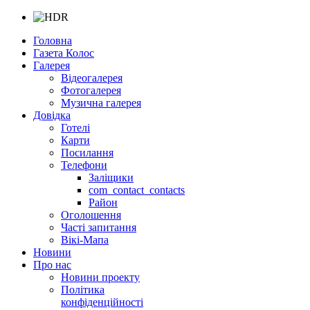
Головна
Газета Колос
Галерея
Відеогалерея
Фотогалерея
Музична галерея
Довідка
Готелі
Карти
Посилання
Телефони
Заліщики
com_contact_contacts
Район
Оголошення
Часті запитання
Вікі-Мапа
Новини
Про нас
Новини проекту
Політика
конфіденційності