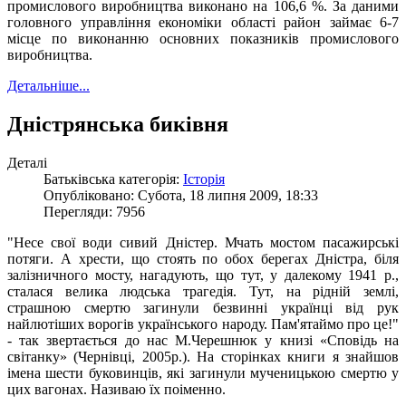
промислового виробництва виконано на 106,6 %. За даними
головного управління економіки області район займає 6-7
місце по виконанню основних показників промислового
виробництва.
Детальніше...
Дністрянська биківня
Деталі
Батьківська категорія:
Історія
Опубліковано: Субота, 18 липня 2009, 18:33
Перегляди: 7956
"Несе свої води сивий Дністер. Мчать мостом пасажирські
потяги. А хрести, що стоять по обох берегах Дністра, біля
залізничного мосту, нагадують, що тут, у далекому 1941 р.,
сталася велика людська трагедія. Тут, на рідній землі,
страшною смертю загинули безвинні українці від рук
найлютіших ворогів українського народу. Пам'ятаймо про це!"
- так звертається до нас М.Черешнюк у книзі «Сповідь на
світанку» (Чернівці, 2005р.). На сторінках книги я знайшов
імена шести буковинців, які загинули мученицькою смертю у
цих вагонах. Називаю їх поіменно.