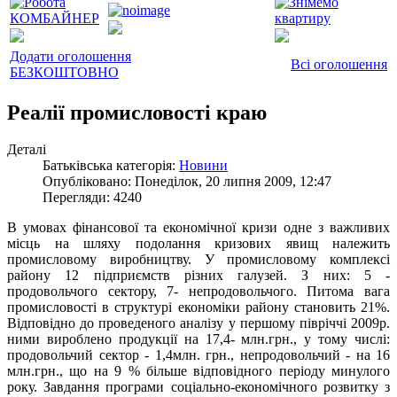
Додати оголошення
Всі оголошення
БЕЗКОШТОВНО
Реалії промисловості краю
Деталі
Батьківська категорія:
Новини
Опубліковано: Понеділок, 20 липня 2009, 12:47
Перегляди: 4240
В умовах фінансової та економічної кризи одне з важливих
місць на шляху подолання кризових явищ належить
промисловому виробництву. У промисловому комплексі
району 12 підприємств різних галузей. З них: 5 -
продовольчого сектору, 7- непродовольчого. Питома вага
промисловості в структурі економіки району становить 21%.
Відповідно до проведеного аналізу у першому півріччі 2009р.
ними вироблено продукції на 17,4- млн.грн., у тому числі:
продовольчий сектор - 1,4млн. грн., непродовольчий - на 16
млн.грн., що на 9 % більше відповідного періоду минулого
року. Завдання програми соціально-економічного розвитку з