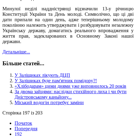
Минулої неділі наддністрянці відзначили 13-у річницю
Конституції України та День молоді. Символічно, що ці дві
дати припали на один день, адже теперішньому молодому
поколінню належить утверджувати і розбудовувати незалежну
Українську державу, домагатись реального впровадження у
життя прав, задекларованих в Основному Законі нашої
держави.
Детальніше...
Більше статей...
У Заліщиках лікують ДЦП
У Заліщиках буде пам'ятник помідору?!
«Хлібодарам» цими днями уже виповнилось 20 років
За двома зайцями: наслідки стихійного лиха і чи бути
Дністровському каньйону...
Міський водогін потребує заміни
Сторінка 197 із 203
Початок
Попередня
192