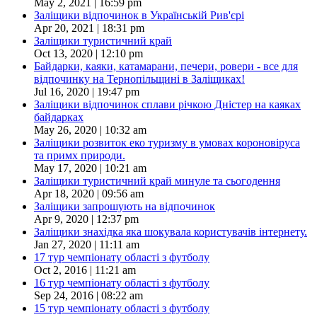
May 2, 2021 | 16:59 pm
Заліщики відпочинок в Українській Рив'єрі
Apr 20, 2021 | 18:31 pm
Заліщики туристичний край
Oct 13, 2020 | 12:10 pm
Байдарки, каяки, катамарани, печери, ровери - все для
відпочинку на Тернопільщині в Заліщиках!
Jul 16, 2020 | 19:47 pm
Заліщики відпочинок сплави річкою Дністер на каяках
байдарках
May 26, 2020 | 10:32 am
Заліщики розвиток еко туризму в умовах короновіруса
та примх природи.
May 17, 2020 | 10:21 am
Заліщики туристичний край минуле та сьогодення
Apr 18, 2020 | 09:56 am
Заліщики запрошують на відпочинок
Apr 9, 2020 | 12:37 pm
Заліщики знахідка яка шокувала користувачів інтернету.
Jan 27, 2020 | 11:11 am
17 тур чемпіонату області з футболу
Oct 2, 2016 | 11:21 am
16 тур чемпіонату області з футболу
Sep 24, 2016 | 08:22 am
15 тур чемпіонату області з футболу