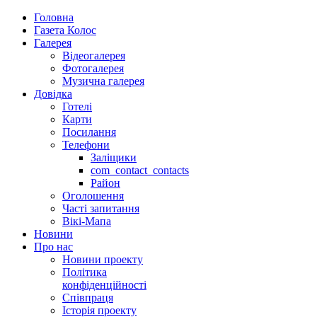
Головна
Газета Колос
Галерея
Відеогалерея
Фотогалерея
Музична галерея
Довідка
Готелі
Карти
Посилання
Телефони
Заліщики
com_contact_contacts
Район
Оголошення
Часті запитання
Вікі-Мапа
Новини
Про нас
Новини проекту
Політика
конфіденційності
Співпраця
Історія проекту