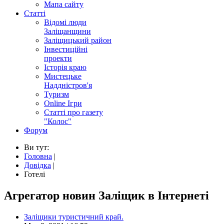
Мапа сайту
Статті
Відомі люди
Заліщанщини
Заліщицький район
Інвестиційні
проекти
Історія краю
Мистецьке
Наддністров'я
Туризм
Online Ігри
Статті про газету
"Колос"
Форум
Ви тут:
Головна
|
Довідка
|
Готелі
Агрегатор новин Заліщик в Інтернеті
Заліщики туристичний край.