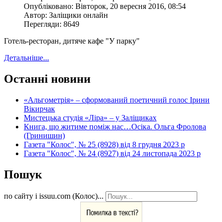
Опубліковано: Вівторок, 20 вересня 2016, 08:54
Автор: Заліщики онлайн
Перегляди: 8649
Готель-ресторан, дитяче кафе "У парку"
Детальніше...
Останні новини
«Альгометрія» – сформований поетичний голос Ірини
Вікирчак
Мистецька студія «Ліра» – у Заліщиках
Книга, що житиме поміж нас…Осіка. Ольга Фролова
(Гринишин)
Газета "Колос", № 25 (8928) від 8 грудня 2023 р
Газета "Колос", № 24 (8927) від 24 листопада 2023 р
Пошук
по сайту і issuu.com (Колос)...