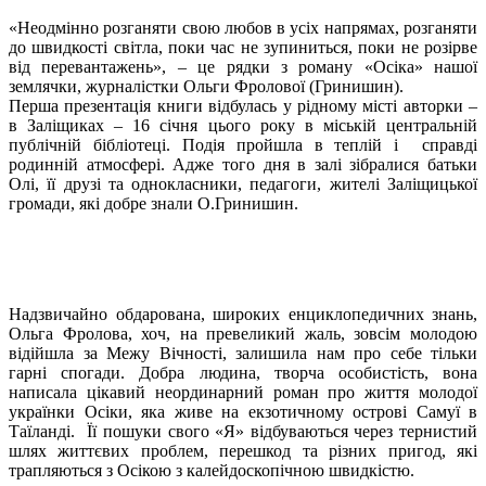
«Неодмінно розганяти свою любов в усіх напрямах, розганяти
до швидкості світла, поки час не зупиниться, поки не розірве
від перевантажень», – це рядки з роману «Осіка» нашої
землячки, журналістки Ольги Фролової (Гринишин).
Перша презентація книги відбулась у рідному місті авторки –
в Заліщиках – 16 січня цього року в міській центральній
публічній бібліотеці. Подія пройшла в теплій і справді
родинній атмосфері. Адже того дня в залі зібралися батьки
Олі, її друзі та однокласники, педагоги, жителі Заліщицької
громади, які добре знали О.Гринишин.
Надзвичайно обдарована, широких енциклопедичних знань,
Ольга Фролова, хоч, на превеликий жаль, зовсім молодою
відійшла за Межу Вічності, залишила нам про себе тільки
гарні спогади. Добра людина, творча особистість, вона
написала цікавий неординарний роман про життя молодої
українки Осіки, яка живе на екзотичному острові Самуї в
Таїланді. Її пошуки свого «Я» відбуваються через тернистий
шлях життєвих проблем, перешкод та різних пригод, які
трапляються з Осікою з калейдоскопічною швидкістю.