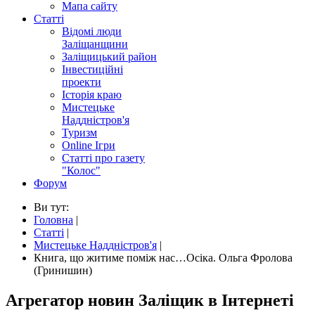
Мапа сайту
Статті
Відомі люди
Заліщанщини
Заліщицький район
Інвестиційні
проекти
Історія краю
Мистецьке
Наддністров'я
Туризм
Online Ігри
Статті про газету
"Колос"
Форум
Ви тут:
Головна
|
Статті
|
Мистецьке Наддністров'я
|
Книга, що житиме поміж нас…Осіка. Ольга Фролова
(Гринишин)
Агрегатор новин Заліщик в Інтернеті