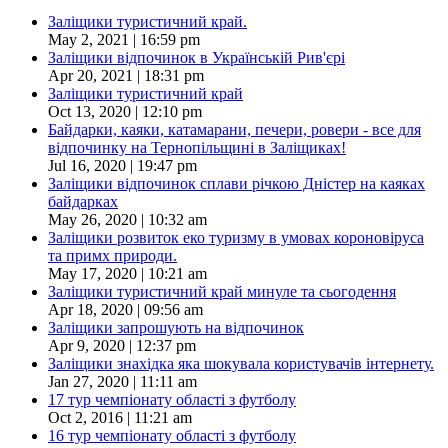
Заліщики туристичний край.
May 2, 2021 | 16:59 pm
Заліщики відпочинок в Українській Рив'єрі
Apr 20, 2021 | 18:31 pm
Заліщики туристичний край
Oct 13, 2020 | 12:10 pm
Байдарки, каяки, катамарани, печери, ровери - все для
відпочинку на Тернопільщині в Заліщиках!
Jul 16, 2020 | 19:47 pm
Заліщики відпочинок сплави річкою Дністер на каяках
байдарках
May 26, 2020 | 10:32 am
Заліщики розвиток еко туризму в умовах короновіруса
та примх природи.
May 17, 2020 | 10:21 am
Заліщики туристичний край минуле та сьогодення
Apr 18, 2020 | 09:56 am
Заліщики запрошують на відпочинок
Apr 9, 2020 | 12:37 pm
Заліщики знахідка яка шокувала користувачів інтернету.
Jan 27, 2020 | 11:11 am
17 тур чемпіонату області з футболу
Oct 2, 2016 | 11:21 am
16 тур чемпіонату області з футболу