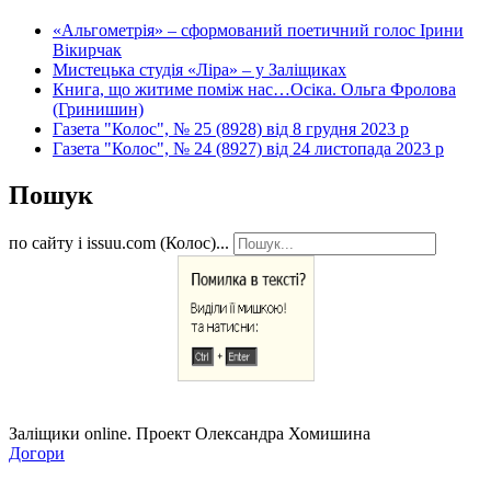
«Альгометрія» – сформований поетичний голос Ірини
Вікирчак
Мистецька студія «Ліра» – у Заліщиках
Книга, що житиме поміж нас…Осіка. Ольга Фролова
(Гринишин)
Газета "Колос", № 25 (8928) від 8 грудня 2023 р
Газета "Колос", № 24 (8927) від 24 листопада 2023 р
Пошук
по сайту і issuu.com (Колос)...
Заліщики online. Проект Олександра Хомишина
Догори