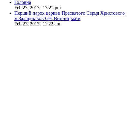
Головна
Feb 23, 2013 | 13:22 pm
Перший парох церкви Пресвятого Серця Христового
м.Заліщиківо.Олег Винницький
Feb 23, 2013 | 11:22 am