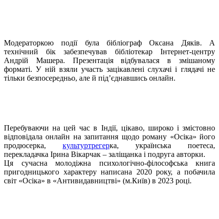
Модераторкою події була бібліограф Оксана Дяків. А
технічний бік забезпечував бібліотекар Інтернет-центру
Андрій Машера. Презентація відбувалася в змішаному
форматі. У ній взяли участь зацікавлені слухачі і глядачі не
тільки безпосередньо, але й під’єднавшись онлайн.
Перебуваючи на цей час в Індії, цікаво, широко і змістовно
відповідала онлайн на запитання щодо роману «Осіка» його
продюсерка,
культуртрегер
ка, українська поетеса,
перекладачка Ірина Вікарчак – заліщанка і подруга авторки.
Ця сучасна молодіжна психологічно-філософська книга
пригодницького характеру написана 2020 року, а побачила
світ «Осіка» в «Антивидавництві» (м.Київ) в 2023 році.