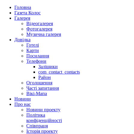
Головна
Газета Колос
Галерея
Відеогалерея
Фотогалерея
Музична галерея
Довідка
Готелі
Карти
Посилання
Телефони
Заліщики
com_contact_contacts
Район
Оголошення
Часті запитання
Вікі-Мапа
Новини
Про нас
Новини проекту
Політика
конфіденційності
Співпраця
Історія проекту