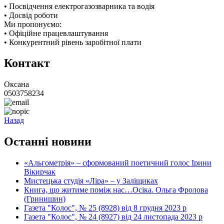
• Посвідчення електрогазозварника та водія
• Досвід роботи
Ми пропонуємо:
• Офіційне працевлаштування
• Конкурентний рівень заробітної плати
Контакт
Оксана
0503758234
Назад
Останні новини
«Альгометрія» – сформований поетичний голос Ірини
Вікирчак
Мистецька студія «Ліра» – у Заліщиках
Книга, що житиме поміж нас…Осіка. Ольга Фролова
(Гринишин)
Газета "Колос", № 25 (8928) від 8 грудня 2023 р
Газета "Колос", № 24 (8927) від 24 листопада 2023 р