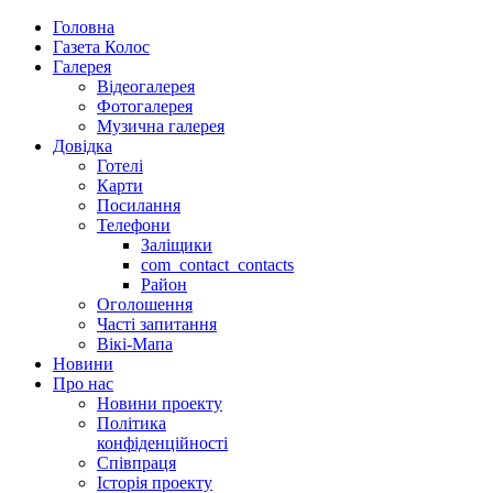
Головна
Газета Колос
Галерея
Відеогалерея
Фотогалерея
Музична галерея
Довідка
Готелі
Карти
Посилання
Телефони
Заліщики
com_contact_contacts
Район
Оголошення
Часті запитання
Вікі-Мапа
Новини
Про нас
Новини проекту
Політика
конфіденційності
Співпраця
Історія проекту