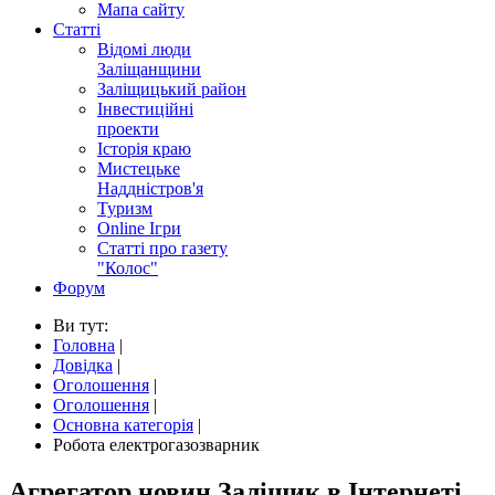
Мапа сайту
Статті
Відомі люди
Заліщанщини
Заліщицький район
Інвестиційні
проекти
Історія краю
Мистецьке
Наддністров'я
Туризм
Online Ігри
Статті про газету
"Колос"
Форум
Ви тут:
Головна
|
Довідка
|
Оголошення
|
Оголошення
|
Основна категорія
|
Робота електрогазозварник
Агрегатор новин Заліщик в Інтернеті