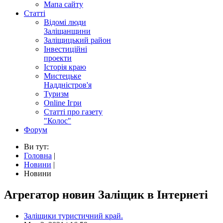
Мапа сайту
Статті
Відомі люди
Заліщанщини
Заліщицький район
Інвестиційні
проекти
Історія краю
Мистецьке
Наддністров'я
Туризм
Online Ігри
Статті про газету
"Колос"
Форум
Ви тут:
Головна
|
Новини
|
Новини
Агрегатор новин Заліщик в Інтернеті
Заліщики туристичний край.