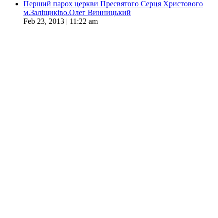
Перший парох церкви Пресвятого Серця Христового
м.Заліщиківо.Олег Винницький
Feb 23, 2013 | 11:22 am