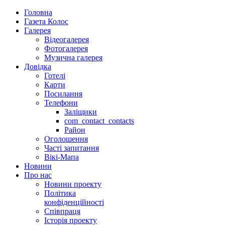
Головна
Газета Колос
Галерея
Відеогалерея
Фотогалерея
Музична галерея
Довідка
Готелі
Карти
Посилання
Телефони
Заліщики
com_contact_contacts
Район
Оголошення
Часті запитання
Вікі-Мапа
Новини
Про нас
Новини проекту
Політика
конфіденційності
Співпраця
Історія проекту