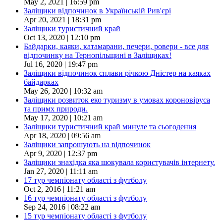
May 2, 2021 | 16:59 pm
Заліщики відпочинок в Українській Рив'єрі
Apr 20, 2021 | 18:31 pm
Заліщики туристичний край
Oct 13, 2020 | 12:10 pm
Байдарки, каяки, катамарани, печери, ровери - все для
відпочинку на Тернопільщині в Заліщиках!
Jul 16, 2020 | 19:47 pm
Заліщики відпочинок сплави річкою Дністер на каяках
байдарках
May 26, 2020 | 10:32 am
Заліщики розвиток еко туризму в умовах короновіруса
та примх природи.
May 17, 2020 | 10:21 am
Заліщики туристичний край минуле та сьогодення
Apr 18, 2020 | 09:56 am
Заліщики запрошують на відпочинок
Apr 9, 2020 | 12:37 pm
Заліщики знахідка яка шокувала користувачів інтернету.
Jan 27, 2020 | 11:11 am
17 тур чемпіонату області з футболу
Oct 2, 2016 | 11:21 am
16 тур чемпіонату області з футболу
Sep 24, 2016 | 08:22 am
15 тур чемпіонату області з футболу